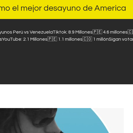
como el mejor desayuno de America
unos Perú vs VenezuelaTiktok: 8.9 Millones🇵🇪 4.6 millones🇨
sYouTube: 2.1 Millones🇵🇪 1.1 millones🇨🇴 1 millónSigan vota