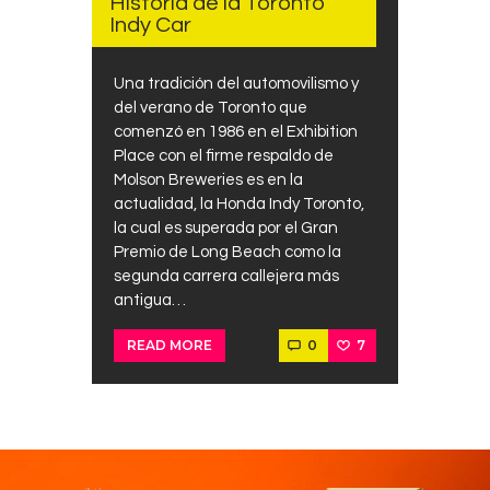
Historia de la Toronto
Contacts
Indy Car
Cine
Una tradición del automovilismo y
del verano de Toronto que
comenzó en 1986 en el Exhibition
Place con el firme respaldo de
Molson Breweries es en la
actualidad, la Honda Indy Toronto,
la cual es superada por el Gran
Premio de Long Beach como la
segunda carrera callejera más
antigua…
0
7
READ MORE