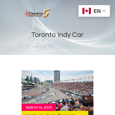
EN
Toronto Indy Car
Home
Radios
Live
Shows
Sports
News
Events
MARCH 14, 2025
Store