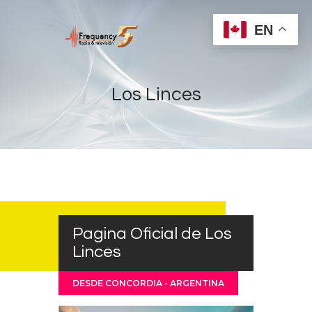
EN
Los Linces
Home
Radios
Live
Shows
Sports
Pagina Oficial de Los
Linces
News
Events
DESDE CONCORDIA - ARGENTINA
Store