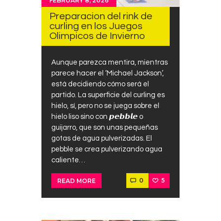
FEBRUARY 8, 2026
Preparacion del rink de
curling en los Juegos
Olimpicos de Invierno
Aunque parezca mentira, mientras
parece hacer el ‘Michael Jackson’,
está decidiendo cómo será el
partido. La superficie del curling es
hielo, sí, pero no se juega sobre el
hielo liso sino con 𝙥𝙚𝙗𝙗𝙡𝙚 o
guijarro, que son unas pequeñas
gotas de agua pulverizadas. El
pebble se crea pulverizando agua
caliente…
0
5
READ MORE