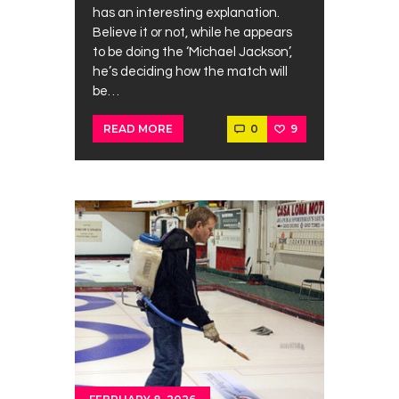
has an interesting explanation.
Believe it or not, while he appears
to be doing the ‘Michael Jackson’,
he’s deciding how the match will
be…
0
9
READ MORE