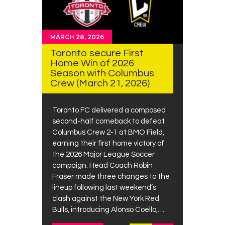
MARCH 28, 2026
Toronto secure First
Home Win of 2026
Season with Columbus
Crew (March 21, 2026)
Toronto FC delivered a composed
second-half comeback to defeat
Columbus Crew 2-1 at BMO Field,
earning their first home victory of
the 2026 Major League Soccer
campaign. Head Coach Robin
Fraser made three changes to the
lineup following last weekend’s
clash against the New York Red
Bulls, introducing Alonso Coello,…