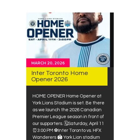
MARCH 20, 2026
Inter Toronto Home
Opener 2026
HOME OPENER Home Opener at
York Lions Stadium is set. Be there
as we launch the 2026 Canadian
Premier League season in front of
our supporters. 🗓️Saturday, April 11
⏰3:00 PM ⚽Inter Toronto vs. HFX
Wanderers 🏟️ York Lion stadium