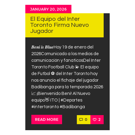
JANUARY 20, 2026
El Equipo del Inter
Toronto Firma Nuevo
Jugador
𝑩𝒆𝒏𝒊 𝒊𝒔 𝑩𝒍𝒖𝒆Hoy 19 de enero del
2026Comunicado a los medios de
comunicación y fanaticosDel Inter
Toronto Football Club 💫 El equipo
de Futbol ⚽ del Inter Toronto hoy
nos anuncio el fichaje del jugador
Badibanga para la temporada 2026
📈 ¡Bienvenido Beni! Al Nuevo
equipo👋 ITO | #Deportes
#intertoronto #Badibanga
0
2
READ MORE