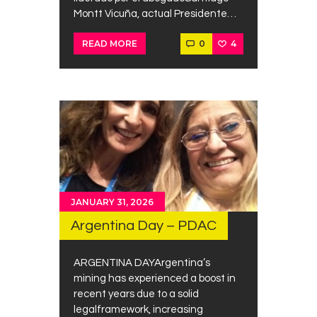
Montt Vicuña, actual Presidente…
0
4
READ MORE
JANUARY 31, 2026
Argentina Day – PDAC
ARGENTINA DAYArgentina’s
mining has experienced a boost in
recent years due to a solid
legalframework, increasing