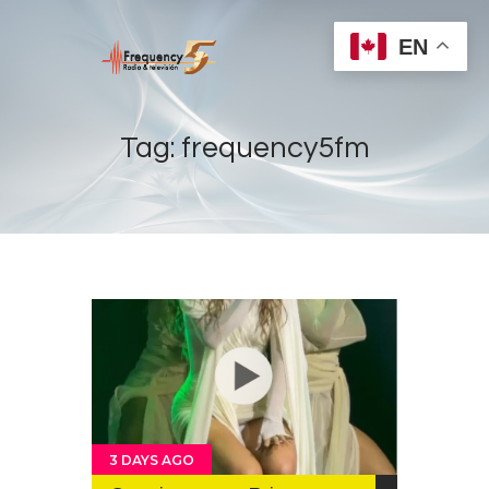
EN
Tag: frequency5fm
Home
Radios
Live
Shows
Sports
News
Events
3 DAYS AGO
Store