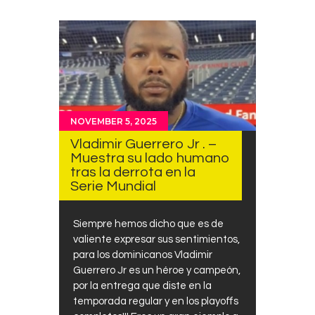
NOVEMBER 5, 2025
Vladimir Guerrero Jr . –
Muestra su lado humano
tras la derrota en la
Serie Mundial
Siempre hemos dicho que es de
valiente expresar sus sentimientos,
para los dominicanos Vladimir
Guerrero Jr es un héroe y campeón,
por la entrega que diste en la
temporada regular y en los playoffs