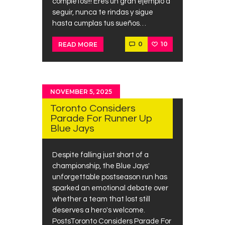
completos!!! Eres un gran ejemplo a
seguir, nunca te rindas y sigue
hasta cumplas tus sueños…
0
10
READ MORE
NOVEMBER 5, 2025
Toronto Considers
Parade For Runner Up
Blue Jays
Despite falling just short of a
championship, the Blue Jays'
unforgettable postseason run has
sparked an emotional debate over
whether a team that lost still
deserves a hero's welcome.
PostsToronto Considers Parade For