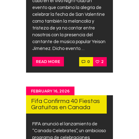
cabo en el Vivo Night-club un
evento que combino la alegría de
celebrar la fecha de San Valentine
como también la melancolía y
tristeza de ya no contar entre
nosotros con la presencia del
cantante de música popular Yeison
Jiménez. Dicho evento…
0
2
READ MORE
FEBRUARY 16, 2026
Fifa Confirma 40 Fiestas
Gratuitas en Canada
FIFA anunció el lanzamiento de
“Canada Celebrates”, un ambicioso
programa de celebraciones