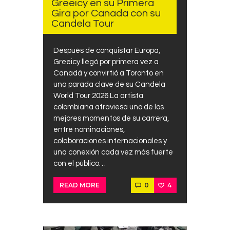
Greeicy en su Primera
Contacts
Gira por Canada con su
Candela Tour
Cine
Después de conquistar Europa,
Greeicy llegó por primera vez a
Canadá y convirtió a Toronto en
una parada clave de su Candela
World Tour 2026.La artista
colombiana atraviesa uno de los
mejores momentos de su carrera,
entre nominaciones,
colaboraciones internacionales y
una conexión cada vez más fuerte
con el público…
0
4
READ MORE