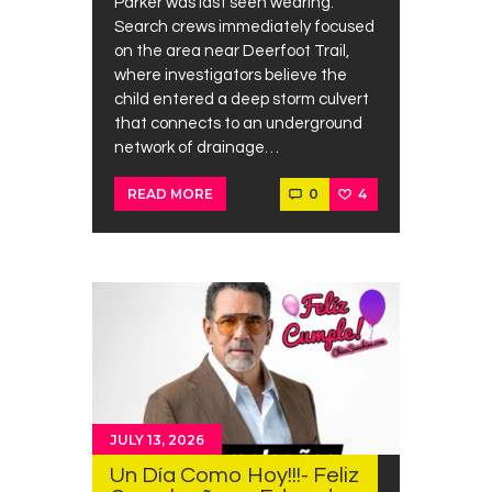
Parker was last seen wearing.
Search crews immediately focused
on the area near Deerfoot Trail,
where investigators believe the
child entered a deep storm culvert
that connects to an underground
network of drainage…
0
4
READ MORE
JULY 13, 2026
Un Día Como Hoy!!!- Feliz