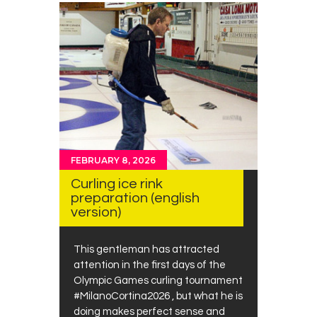
FEBRUARY 8, 2026
Curling ice rink
preparation (english
version)
This gentleman has attracted
attention in the first days of the
Olympic Games curling tournament
#MilanoCortina2026 , but what he is
doing makes perfect sense and