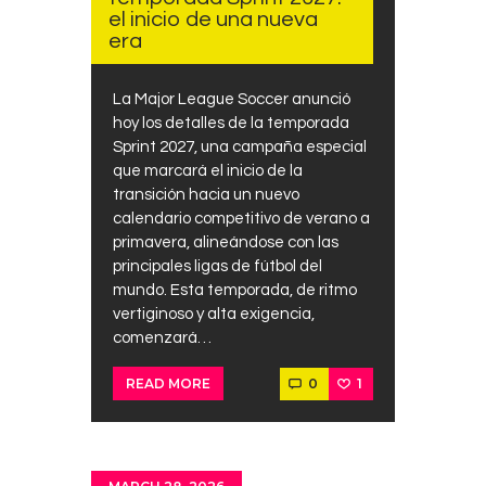
el inicio de una nueva
era
La Major League Soccer anunció
hoy los detalles de la temporada
Sprint 2027, una campaña especial
que marcará el inicio de la
transición hacia un nuevo
calendario competitivo de verano a
primavera, alineándose con las
principales ligas de fútbol del
mundo. Esta temporada, de ritmo
vertiginoso y alta exigencia,
comenzará…
0
1
READ MORE