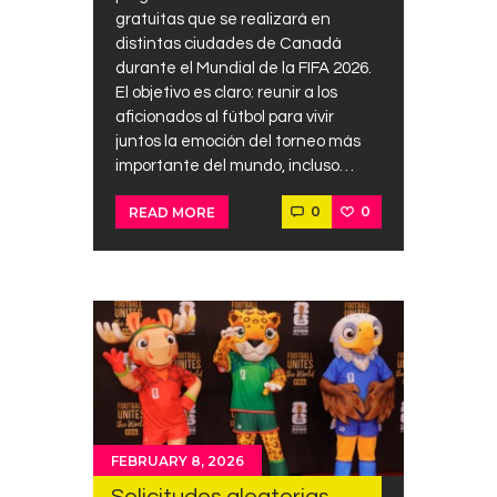
gratuitas que se realizará en
distintas ciudades de Canadá
durante el Mundial de la FIFA 2026.
El objetivo es claro: reunir a los
aficionados al fútbol para vivir
juntos la emoción del torneo más
importante del mundo, incluso…
0
0
READ MORE
FEBRUARY 8, 2026
Solicitudes aleatorias