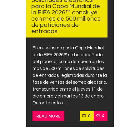
para la Copa Mundial de
la FIFA 2026™ concluye
con mas de 500 millones
de peticiones de
entradas
El entusiasmo por la Copa Mundial
de la FIFA 2026™ se ha adueñado
del planeta, como demuestran los
más de 500 millones de solicitudes
de entradas registradas durante la
fase de ventas del sorteo aleatorio,
transcurrida entre el jueves 11 de
diciembre y el martes 13 de enero.
Durante estos…
0
4
READ MORE