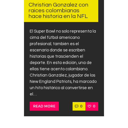
Christian Gonzalez con
raices colombianas
hace historia en la NFL
El Super Bowl no solo representa la
cima del fútbol americano
profesional; también es el
escenario donde se escriben
historias que trascienden el
deporte. En esta edición, una de
ellas tiene acento colombiano.
Christian González, jugador de los
New England Patriots, ha marcado
un hito histórico al convertirse en
el…
0
0
READ MORE