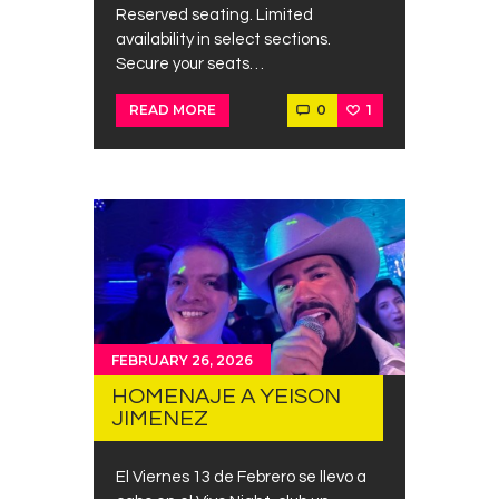
Reserved seating. Limited
availability in select sections.
Secure your seats…
0
1
READ MORE
FEBRUARY 26, 2026
HOMENAJE A YEISON
JIMENEZ
El Viernes 13 de Febrero se llevo a