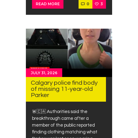
0
3
READ MORE
JULY 31, 2026
Calgary police find body
of missing 11-year-old
Parker
🚨🇨🇦 Authorities said the
breakthrough came after a
member of the public reported
finding clothing matching what