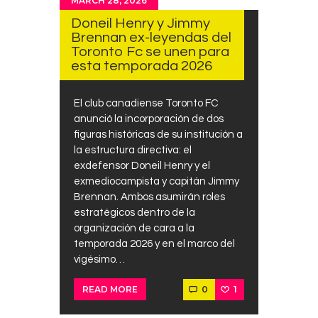
MARCH 28, 2026
Doneil Henry y Jimmy
Brennan ex-leyendas del
Toronto Fc se unen para
esta temporada 2026
El club canadiense Toronto FC
anunció la incorporación de dos
figuras históricas de su institución a
la estructura directiva: el
exdefensor Doneil Henry y el
exmediocampista y capitán Jimmy
Brennan. Ambos asumirán roles
estratégicos dentro de la
organización de cara a la
temporada 2026 y en el marco del
vigésimo…
0
1
READ MORE