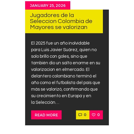
JANUARY 25, 2026
Jugadores de la
Seleccion Colombia de
Mayores se valorizan
El 2025 fue un año inolvidable
para Luis Javier Suárez, quien no
solo brilló con goles, sino que
también dio un salto enorme en su
valorizacion en elmercado. El
delantero colombiano terminó el
año como el futbolista del país que
más se valorizó, confirmando que
su crecimiento en Europa y en
la Selección…
0
0
READ MORE