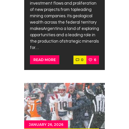
investment flows and proliferation
of new projects from topleading
mining companies. Its geological
wealth across the federal territory
makesArgentina a land of exploring
opportunities and a leading role in
the production ofstrategic minerals
for…
0
6
READ MORE
JANUARY 26, 2026