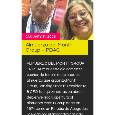
JANUARY 31, 2026
Almuerzo del Montt
Group – PDAC
ALMUERZO DEL MONTT GROUP
EN PDACY nuestro dia comenzó
cubriendo todo lo relacionado al
almuerzo que organizoMontt
Group, Santiago Montt, Presidente
& CEO fue quien dio las palabras
debienvenida y apertura al
almuerzo.Montt Group nace en
1974 como un Estudio de Abogados
liderado por el abogadoSantiago