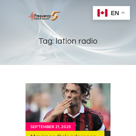
EN
Tag: lation radio
Home
Radios
Live
Shows
Sports
News
Events
SEPTEMBER 21, 2025
Store