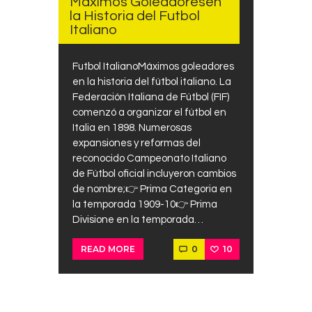
Maximos Goleadoresen
Contacts
la Historia del Futbol
Italiano
Cine
Futbol ItalianoMáximos goleadores
en la historia del fútbol italiano. La
Federación Italiana de Fútbol (FIF)
comenzó a organizar el fútbol en
Italia en 1898. Numerosas
expansiones y reformas del
reconocido Campeonato Italiano
de Fútbol oficial incluyeron cambios
de nombre;👉 Prima Categoria en
la temporada 1909-10👉 Prima
Divisione en la temporada…
0
10
READ MORE