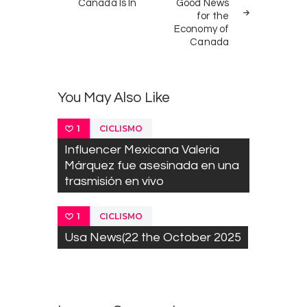
navigation
Canada Is In
Good News
POST
POST
for the
Economy of
Canada
You May Also Like
CICLISMO
1
Influencer Mexicana Valeria
Márquez fue asesinada en una
trasmisión en vivo
CICLISMO
1
Usa News(22 the October 2025