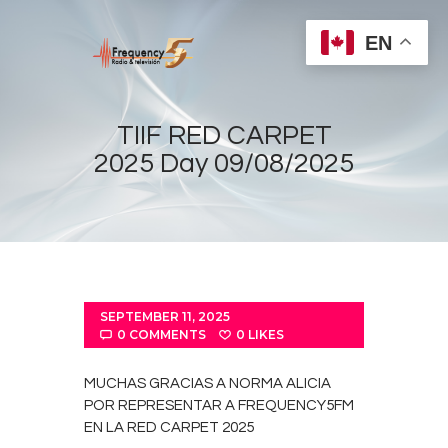
EN
TIIF RED CARPET
2025 Day 09/08/2025
Home
Radios
Live
Shows
SEPTEMBER 11, 2025
Sports
0
COMMENTS
0
LIKES
News
MUCHAS GRACIAS A NORMA ALICIA
Events
POR REPRESENTAR A FREQUENCY5FM
EN LA RED CARPET 2025
Store