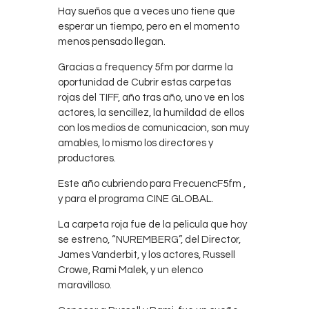
Contacts
Hay sueños que a veces uno tiene que
esperar un tiempo, pero en el momento
Cine
menos pensado llegan.
Gracias a frequency 5fm por darme la
oportunidad de Cubrir estas carpetas
rojas del TIFF, año tras año, uno ve en los
actores, la sencillez, la humildad de ellos
con los medios de comunicacion, son muy
amables, lo mismo los directores y
productores.
Este año cubriendo para FrecuencF5fm ,
y para el programa CINE GLOBAL.
La carpeta roja fue de la pelicula que hoy
se estreno, “NUREMBERG”, del Director,
James Vanderbit, y los actores, Russell
Crowe, Rami Malek, y un elenco
maravilloso.