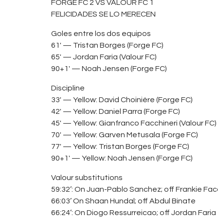
FORGE FC 2 VS VALOUR FC 1
FELICIDADES SE LO MERECEN
Goles entre los dos equipos
61′ — Tristan Borges (Forge FC)
65′ — Jordan Faria (Valour FC)
90+1′ — Noah Jensen (Forge FC)
Discipline
33′ — Yellow: David Choinière (Forge FC)
42′ — Yellow: Daniel Parra (Forge FC)
45′ — Yellow: Gianfranco Facchineri (Valour FC)
70′ — Yellow: Garven Metusala (Forge FC)
77′ — Yellow: Tristan Borges (Forge FC)
90+1′ — Yellow: Noah Jensen (Forge FC)
Valour substitutions
59:32’: On Juan-Pablo Sanchez; off Frankie Fac
66:03’ On Shaan Hundal; off Abdul Binate
66:24’: On Diogo Ressurreicao; off Jordan Faria