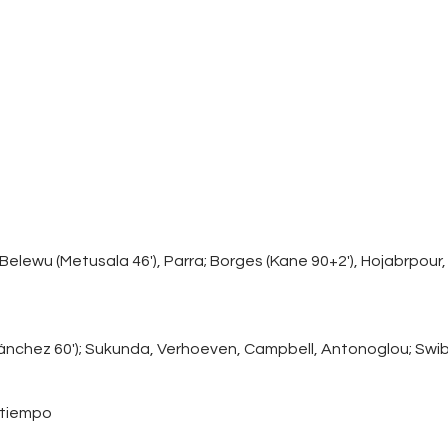
Contacts
Cine
elewu (Metusala 46′), Parra; Borges (Kane 90+2′), Hojabrpour, B
nchez 60′); Sukunda, Verhoeven, Campbell, Antonoglou; Swibel 
 tiempo