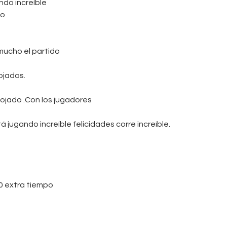
ndo increíble
po
mucho el partido
ojados.
nojado .Con los jugadores
 jugando increíble felicidades corre increíble.
0 extra tiempo