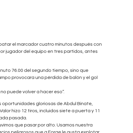
empatar el marcador cuatro minutos después con
or jugador del equipo en tres partidos, antes
minuto 76.00 del segundo tiempo, sino que
mpo provocara una pérdida de balón y el gol
e no puede volver a hacer eso”.
as oportunidades gloriosas de Abdul Binate,
or hizo 12 tiros, incluidos siete a puerta y 11
rada pasada.
tuvimos que pasar por alto. Usamos nuestra
ios peligrosos que a Forge le gusta explotar.