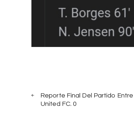
Post
PREV
POST
Reporte Final Del Partido Entre
navigation
United FC. 0