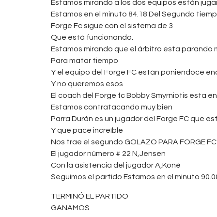
Estamos mirando a los dos equipos están juga
Estamos en el minuto 84.18 Del Segundo tiem
Forge Fc sigue con el sistema de 3
Que está funcionando.
Estamos mirando que el árbitro esta parando 
Para matar tiempo
Y el equipo del Forge FC están poniendoce en
Y no queremos esos
El coach del Forge fc Bobby Smyrniotis esta e
Estamos contratacando muy bien
Parra Durán es un jugador del Forge FC que está
Y que pace increíble
Nos trae el segundo GOLAZO PARA FORGE FC
El jugador número # 22 N,Jensen
Con la asistencia del jugador A,Konè
Seguimos el partido Estamos en el minuto 90.0
TERMINÓ EL PARTIDO
GANAMOS