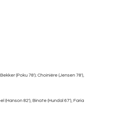
ekker (Poku 78′); Choinière (Jensen 78′),
(Hanson 82′), Binate (Hundal 67′), Faria