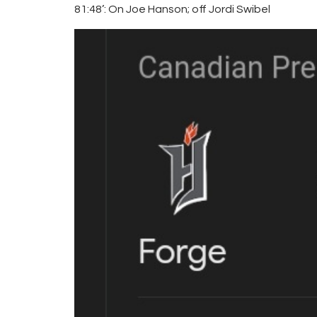
81:48’: On Joe Hanson; off Jordi Swibel