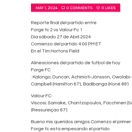
MAY 1, 2024
0
COMMENTS
0
LIKES
Reporte final del partido entre
Forge fc 2 vs Valour Fc 1
⁠Dia sábado 27 de Abril 2024
Comienzo del partido 4:00 PM ET⁠
En el Tim Hortons Field
Alineaciones del partido de fútbol de hoy
Forge FC
: Kalongo; Duncan, Achinioti-Jönsson, Owolabi-B
Campbell (Hamilton 67′), Badibanga (Koné 89′)
Valour FC:
Viscosi; Samake, Chantzopoulos, Facchineri (Sá
(Ressureiçao 67′)
Bueno mis queridos amigos Comenzo el primer
Forge fc esta empesando el partido