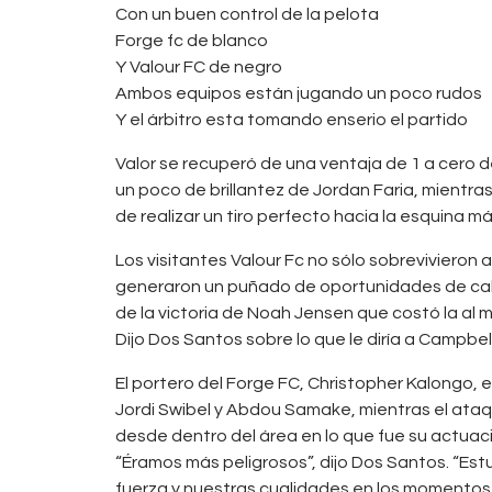
Con un buen control de la pelota
Forge fc de blanco
Y Valour FC de negro
Ambos equipos están jugando un poco rudos
Y el árbitro esta tomando enserio el partido
Valor se recuperó de una ventaja de 1 a cero 
un poco de brillantez de Jordan Faria, mientra
de realizar un tiro perfecto hacia la esquina má
Los visitantes Valour Fc no sólo sobrevivieron
generaron un puñado de oportunidades de cali
de la victoria de Noah Jensen que costó la al
Dijo Dos Santos sobre lo que le diría a Campbel
El portero del Forge FC, Christopher Kalongo, 
Jordi Swibel y Abdou Samake, mientras el ataque
desde dentro del área en lo que fue su actu
“Éramos más peligrosos”, dijo Dos Santos. “Es
fuerza y ​​nuestras cualidades en los momento