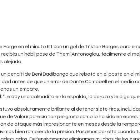
de Forge en el minuto 61 con un gol de Tristan Borges para 
s recibía un hábil pase de Themi Antonoglou, fácilmente el mej
s alejada.
 a un penalti de Beni Badibanga que rebotó en el poste en el 
dad antes de que un error de Dante Campbell en el medio ca
 menos un empate.
l: “Le doy una palmadita en la espalda, lo abrazo y le digo qu
estuvo absolutamente brillante al detener siete tiros, incluid
 de Valour parecía tan peligroso como lo ha sido en eones. Val
ación de ataque más impresionante en meses desde la tempo
tuvimos bien rompiendo la presión. Pasamos por alto cuando 
s adecuados. Defensivamente eliminamos muchos de los espac