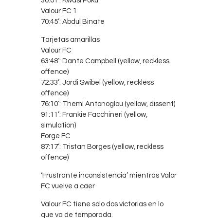
30:01’: Kwasi Poku
Valour FC 1
70:45’: Abdul Binate
Tarjetas amarillas
Valour FC
63:48’: Dante Campbell (yellow, reckless
offence)
72:33’: Jordi Swibel (yellow, reckless
offence)
76:10’: Themi Antonoglou (yellow, dissent)
91:11’: Frankie Facchineri (yellow,
simulation)
Forge FC
87:17’: Tristan Borges (yellow, reckless
offence)
‘Frustrante inconsistencia’ mientras Valor
FC vuelve a caer
Valour FC tiene solo dos victorias en lo
que va de temporada.