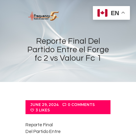
EN
Reporte Final Del
Partido Entre el Forge
fc 2 vs Valour Fc 1
Home
Radios
Live
Shows
Sports
JUNE 29, 2024
0
COMMENTS
News
3
LIKES
Events
Reporte Final
Store
Del Partido Entre