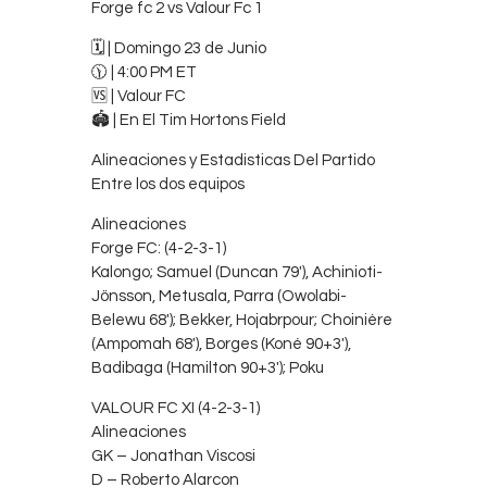
Forge fc 2 vs Valour Fc 1
Contacts
🗓️ | Domingo 23 de Junio
Cine
🕦 | 4:00 PM ET⁠
🆚 | Valour FC
🏟️ | En El Tim Hortons Field
Alineaciones y Estadisticas Del Partido
Entre los dos equipos
Alineaciones
Forge FC: (4-2-3-1)
Kalongo; Samuel (Duncan 79′), Achinioti-
Jönsson, Metusala, Parra (Owolabi-
Belewu 68′); Bekker, Hojabrpour; Choinière
(Ampomah 68′), Borges (Koné 90+3′),
Badibaga (Hamilton 90+3′); Poku
VALOUR FC XI (4-2-3-1)
Alineaciones
GK – Jonathan Viscosi
D – Roberto Alarcon