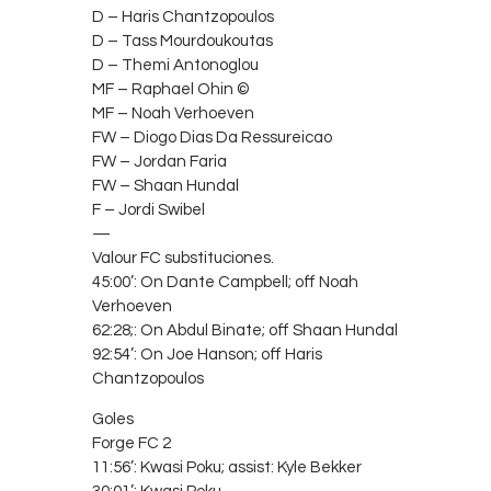
D – Haris Chantzopoulos
D – Tass Mourdoukoutas
D – Themi Antonoglou
MF – Raphael Ohin ©
MF – Noah Verhoeven
FW – Diogo Dias Da Ressureicao
FW – Jordan Faria
FW – Shaan Hundal
F – Jordi Swibel
—
Valour FC substituciones.
45:00’: On Dante Campbell; off Noah
Verhoeven
62:28;: On Abdul Binate; off Shaan Hundal
92:54’: On Joe Hanson; off Haris
Chantzopoulos
Goles
Forge FC 2
11:56’: Kwasi Poku; assist: Kyle Bekker