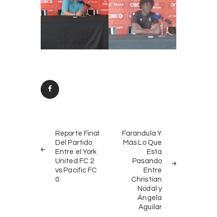
Post
PREV
NEXT
navigation
Reporte Final
Farandula Y
POST
POST
Del Partido
Màs Lo Que
Entre el York
Esta
United FC 2
Pasando
vs Pacific FC
Entre
0
Christian
Nodal y
Ángela
Aguilar