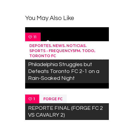
You May Also Like
11
,
,
,
DEPORTES
NEWS
NOTICIAS
,
,
SPORTS - FREQUENCY5FM
TODO
TORONTO FC
Philadelphia Struggles but
Defeats Toronto FC 2-1 on a
Rain-Soaked Night
FORGE FC
1
REPORTE FINAL (FORGE FC 2
VS CAVALRY 2)