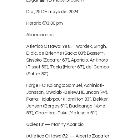
Lugar 🏟 TD Place Stadium
Contacts
Dia ,25 DE mayo del 2024
Cine
Horario ⏲3.00 pm
Alineaciones
Atlético Ottawa: Yesli; Twardek, Singh,
Didić, de Brienne (Sacko 83′); Bassett,
Sissoko (Zapater 67′), Aparicio, Antinoro
(Tissot 59′); Tabla (Morer 67′), del Campo
(Salter 82′)
Forge FC: Kalongo; Samuel, Achinioti-
Jönsson, Owolabi-Belewu (Duncan 74′),
Parra; Hojabrpour (Hamilton 83′), Bekker,
Jensen (Borges 61′); Badibanga (Koné
83′), Choinière, Poku (Metusala 61′)
Goles13′ — Manny Aparicio
(Atlético Ottawa)72′ — Alberto Zapater