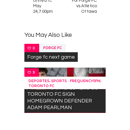
United fc
For Forge FC
May
vs Atlético
24,7.00pm
Ottawa
You May Also Like
FORGE FC
0
Forge fc next game
9
,
,
DEPORTES
SPORTS - FREQUENCY5FM
TORONTO FC
TORONTO FC SIGN
HOMEGROWN DEFENDER
ADAM PEARLMAN