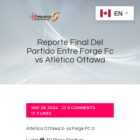
EN
Reporte Final Del
Partido Entre Forge Fc
vs Atlético Ottawa
Home
Radios
Live
Shows
Sports
MAY 26, 2024
0
COMMENTS
News
3
LIKES
Events
Atlético Ottawa 3- vs Forge FC 0
Store