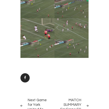
Post
PREV
NEXT
navigation
Next Game
MATCH
POST
POST
for York
SUMMARY