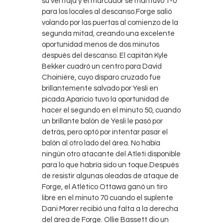
su ventaja y el marcador se mantuvo 1-0
para los locales al descanso.Forge salió
volando por las puertas al comienzo de la
segunda mitad, creando una excelente
oportunidad menos de dos minutos
después del descanso. El capitán Kyle
Bekker cuadró un centro para David
Choinière, cuyo disparo cruzado fue
brillantemente salvado por Yesli en
picada.Aparicio tuvo la oportunidad de
hacer el segundo en el minuto 50, cuando
un brillante balón de Yesli le pasó por
detrás, pero optó por intentar pasar el
balón al otro lado del área. No había
ningún otro atacante del Atleti disponible
para lo que habría sido un toque.Después
de resistir algunas oleadas de ataque de
Forge, el Atlético Ottawa ganó un tiro
libre en el minuto 70 cuando el suplente
Dani Morer recibió una falta a la derecha
del área de Forge. Ollie Bassett dio un