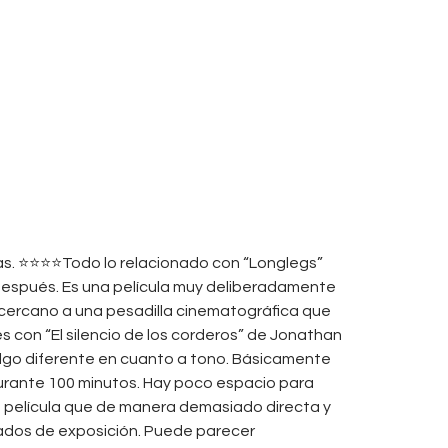
llas. ⭐⭐⭐⭐Todo lo relacionado con “Longlegs”
 después. Es una película muy deliberadamente
cercano a una pesadilla cinematográfica que
es con “El silencio de los corderos” de Jonathan
algo diferente en cuanto a tono. Básicamente
durante 100 minutos. Hay poco espacio para
na película que de manera demasiado directa y
lcados de exposición. Puede parecer