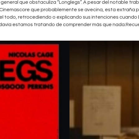
a general que obstaculiza “Longlegs”. A pesar del notable tra
o Cinemascore que probablemente se avecina, esta extraña p
l todo, retrocediendo o explicando sus intenciones cuando
todavía estamos tratando de comprender más que nada.Recue