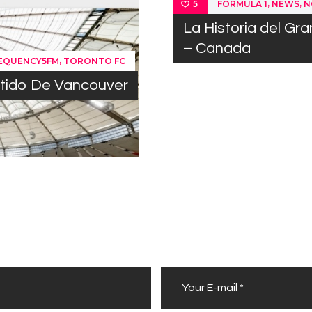
,
,
FORMULA 1
NEWS
N
5
La Historia del Gr
– Canada
,
REQUENCY5FM
TORONTO FC
rtido De Vancouver