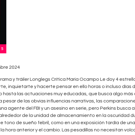
5
bre 2024
 drama y tráiler Longlegs Crítica Maria Ocampo Le doy 4 estre
e, inquietarte y hacerte pensar en ello horas o incluso días
o hasta las actuaciones muy educadas, que busca algo más 
 a pesar de las obvias influencias narrativas, las comparacion
a agente del FBI y un asesino en serie, pero Perkins busca 
 alrededor de la unidad de almacenamiento en la oscuridad 
 ese tono de sueño febril, como en una exposición tardía de u
la hora anterior y el cambio. Las pesadillas no necesitan vo