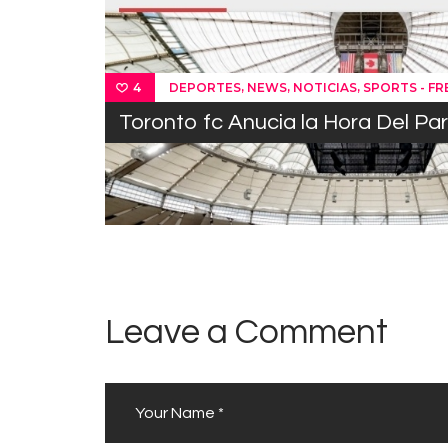
,
,
,
DEPORTES
NEWS
NOTICIAS
SPORTS - F
4
Toronto fc Anucia la Hora Del Pa
Leave a Comment