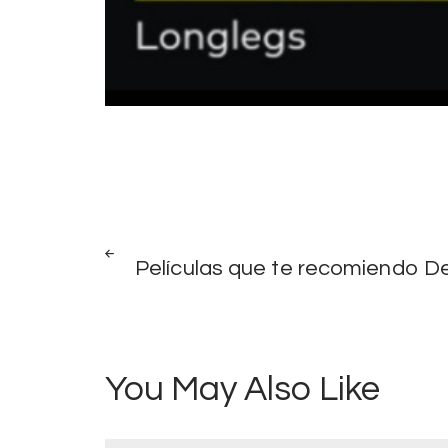
Post
PREV
POST
Películas que te recomiendo De
navigation
You May Also Like