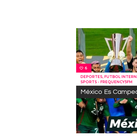
6
,
DEPORTES
FUTBOL INTER
SPORTS - FREQUENCY5FM
México Es Campe