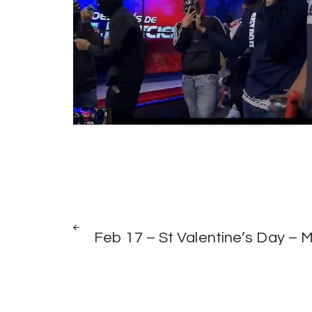
Post
PREV
POST
Feb 17 – St Valentine’s Day – 
navigation