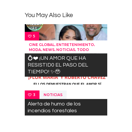
You May Also Like
5
,
,
CINE GLOBAL
ENTRETENIMIENTO
,
,
,
MODA
NEWS
NOTICIAS
TODO
💍❤️ ¡UN AMOR QUE HA
RESISTID0 EL PASO DEL
TIEMPO! ✨🥹
NOTICIAS
3
Alerta de humo de los
incendios forestales