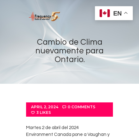
EN
Cambio de Clima
nuevamente para
Ontario.
Home
Radios
Live
Shows
Sports
APRIL 2, 2024
0
COMMENTS
News
3
LIKES
Events
Martes 2 de abril del 2024
Store
Environment Canada pone a Vaughan y