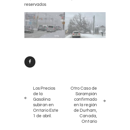
reservados
Post
PREV
NEXT
navigation
Los Precios
Otro Caso de
POST
POST
de la
Sarampión
Gasolina
confirmado
subiran en
en la región
Ontario Este
de Durham,
1 de abril.
Canada,
Ontario