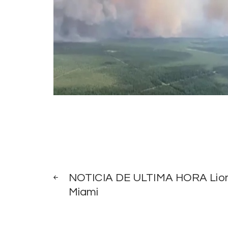
Post
PREV
POST
NOTICIA DE ULTIMA HORA Lionel
navigation
Miami