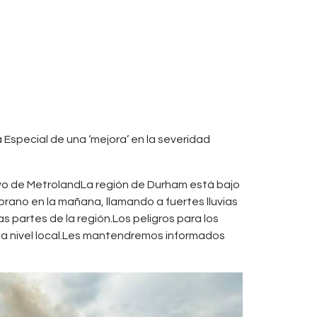
 Especial de una ‘mejora’ en la severidad
hivo de MetrolandLa región de Durham está bajo
rano en la mañana, llamando a fuertes lluvias
s partes de la región.Los peligros para los
s a nivel local.Les mantendremos informados