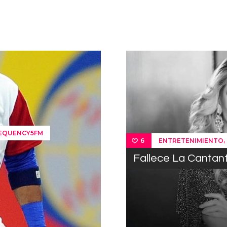
REQUENCY5FM
,
ENTRETENIMIENTO
6
Fallece La Cantan