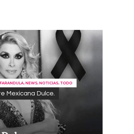
,
,
,
FARANDULA
NEWS
NOTICIAS
TODO
te Mexicana Dulce.