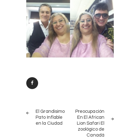
Post
PREV
NEXT
navigation
El Grandisimo
Preocupación
POST
POST
Pato Inflable
En El African
en la Ciudad
Lion Safari El
zoológico de
Canadá