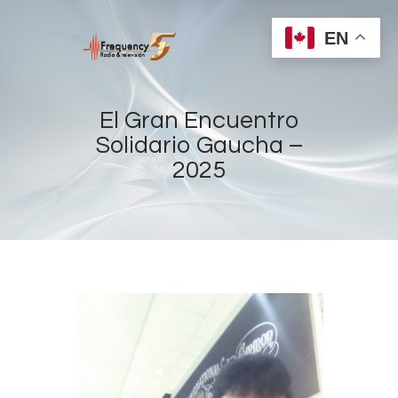
EN
El Gran Encuentro
Solidario Gaucha –
2025
Home
Radios
Live
Shows
Sports
News
Events
Store