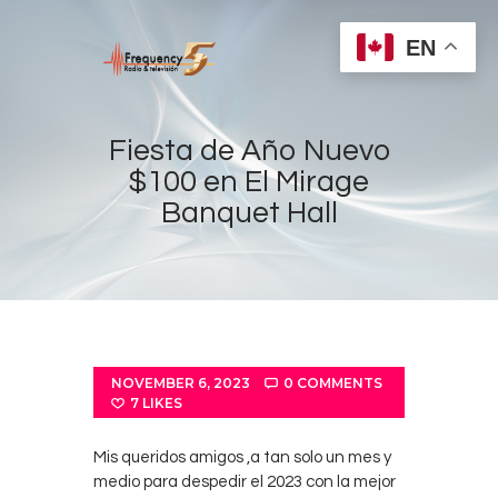
EN
Fiesta de Año Nuevo
$100 en El Mirage
Banquet Hall
Home
Radios
Live
Shows
Sports
NOVEMBER 6, 2023
0
COMMENTS
News
7
LIKES
Events
Mis queridos amigos ,a tan solo un mes y
Store
medio para despedir el 2023 con la mejor