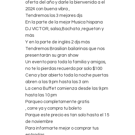
oferta del año y darle la bienvenida a el
Contacts
2024 con buena vibra ,
Cine
Tendremos los 3 mejores djs
En la parte de la mejor Musica hispana
DJ VICTOR, salsa,Bachata ,regueton y
más
Y en la parte de inglés 2 djs más
Tendremos Brasilian bailarinas que nos
presentarán su gran show
Un evento para toda la familia y amigos,
no te lo pierdas recuerda por solo $100
Cena y bar abierto toda la noche puertas
abren a las 9 pm hasta las 3 am
La cena Buffet comienza desde las 9.pm
hasta las 10 pm
Parqueo completamente gratis
, corre ya y compra tu boleto
Porque este precio es tan solo hasta el 15
de noviembre
Para informarte mejor o comprar tus
entradas