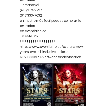
Llamanos al
(416)319-2727
(647)333-7632
oh mucho más facil puedes comprar tu
entradas
en eventbrite.ca
En este link
⬇️⬇️⬇️⬇️⬇️⬇️⬇️⬇️⬇️⬇️⬇️⬇️⬇️⬇️⬇️⬇️⬇️
https://www.eventbrite.ca/e/stars-new-
years-eve-all-inclusive-tickets-
615093339737?aff=ebdssbdestsearch