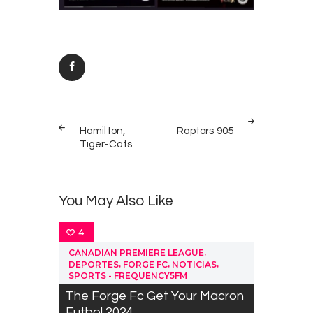
Post
PREV
NEXT
navigation
Hamilton,
Raptors 905
POST
POST
Tiger-Cats
You May Also Like
4
,
CANADIAN PREMIERE LEAGUE
,
,
,
DEPORTES
FORGE FC
NOTICIAS
SPORTS - FREQUENCY5FM
The Forge Fc Get Your Macron
Futbol 2024