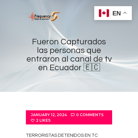
EN
Fueron Capturados
las personas que
entraron al canal de tv
Home
en Ecuador 🇪🇨
Radios
Live
Shows
Sports
News
JANUARY 12, 2024
0
COMMENTS
2
LIKES
Events
Store
TERRORISTAS DETENIDOS EN TC