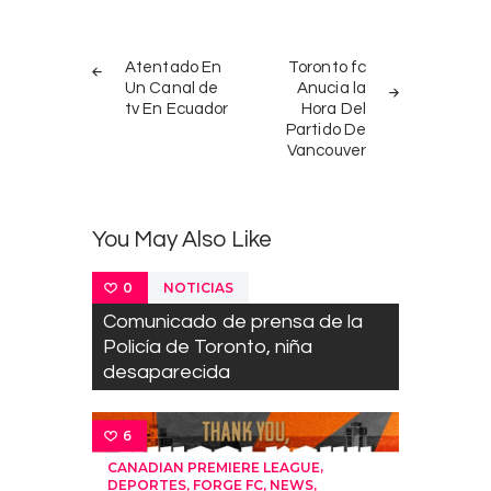
Post
PREV
NEXT
navigation
Atentado En
Toronto fc
POST
POST
Un Canal de
Anucia la
tv En Ecuador
Hora Del
Partido De
Vancouver
You May Also Like
NOTICIAS
0
Comunicado de prensa de la
Policía de Toronto, niña
desaparecida
6
,
CANADIAN PREMIERE LEAGUE
,
,
,
DEPORTES
FORGE FC
NEWS