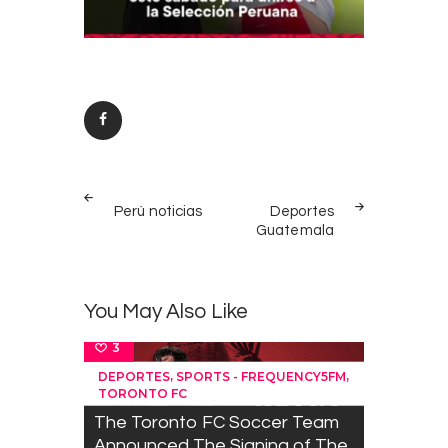
Post
PREV
NEXT
navigation
Perú noticias
Deportes
POST
POST
Guatemala
You May Also Like
3
,
,
DEPORTES
SPORTS - FREQUENCY5FM
TORONTO FC
The Toronto FC Soccer Team
Announced The Signing of The