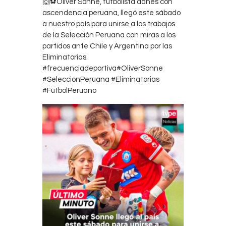
🙌⚽Oliver Sonne, futbolista danés con
Contacts
ascendencia peruana, llegó este sábado
a nuestro país para unirse a los trabajos
Cine
de la Selección Peruana con miras a los
partidos ante Chile y Argentina por las
Eliminatorias.
#frecuenciadeportiva#OliverSonne
#SelecciónPeruana #Eliminatorias
#FútbolPeruano