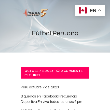
EN
Fútbol Peruano
Home
Radios
Live
OCTOBER 8, 2023
0
COMMENTS
Shows
2
LIKES
Sports
Perú octubre 7 del 2023
News
Siguenos en Facebook Frecuencia
Events
Deportiva En vivo todos los lunes 6.pm
Store