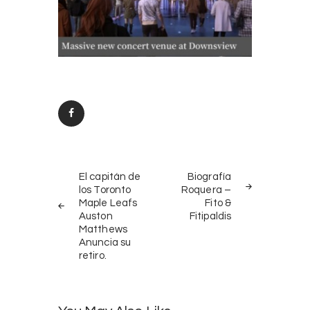
Post
PREV
NEXT
navigation
El capitán de
Biografía
POST
POST
los Toronto
Roquera –
Maple Leafs
Fito &
Auston
Fitipaldis
Matthews
Anuncia su
retiro.