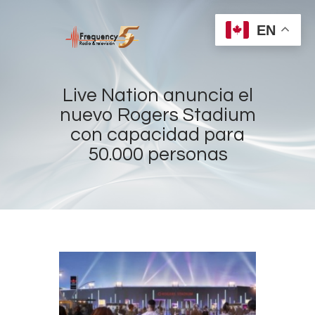
EN
Live Nation anuncia el
nuevo Rogers Stadium
con capacidad para
Home
50.000 personas
Radios
Live
Shows
Sports
News
Events
Store