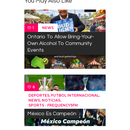
You May Also Like
NEWS
1
Ontario To Allow Bring-Your-
Own Alcohol To Community
Events
6
,
,
DEPORTES
FUTBOL INTERNACIONAL
,
,
NEWS
NOTICIAS
SPORTS - FREQUENCY5FM
México Es Campeón