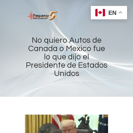
EN
No quiero Autos de
Canada o Mexico fue
lo que dijo el
Home
Presidente de Estados
Radios
Unidos
Live
Shows
Sports
News
Events
Store