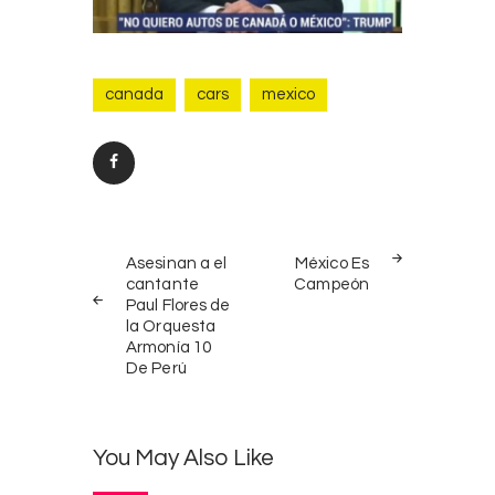
canada
cars
mexico
Post
PREV
NEXT
navigation
Asesinan a el
México Es
POST
POST
cantante
Campeón
Paul Flores de
la Orquesta
Armonía 10
De Perú
You May Also Like