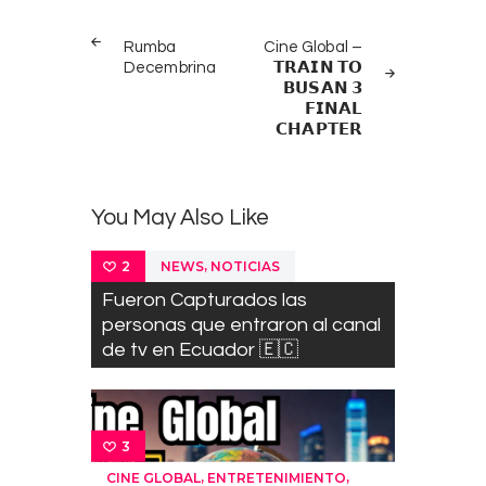
Post
PREV
NEXT
navigation
Rumba
Cine Global –
POST
POST
Decembrina
𝗧𝗥𝗔𝗜𝗡 𝗧𝗢
𝗕𝗨𝗦𝗔𝗡 𝟯
𝗙𝗜𝗡𝗔𝗟
𝗖𝗛𝗔𝗣𝗧𝗘𝗥
You May Also Like
,
NEWS
NOTICIAS
2
Fueron Capturados las
personas que entraron al canal
de tv en Ecuador 🇪🇨
3
,
,
CINE GLOBAL
ENTRETENIMIENTO