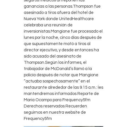
seguros médicos anteponen las
ganancias a las personas.Thompson fue
asesinado a tiros afuera del hotel de
Nueva York donde UnitedHealthcare
celebraba una reunión de
inversionistas.Mangione fue procesado el
lunes por la noche, cinco días después de
que supuestamente mató a tiros al
director ejecutivo, y desde entonces ha
sido acusado del asesinato de
Thompson.Según los informes, el
trabajador de McDonald’s llamó a la
policía después de notar que Mangione
“actuaba sospechosamente” en el
restaurante alrededor de las 9.15 a.m.: les
mantendremos informados Reporte de
Maria Ocampo para Frequency5fm
Derechos reservados Recuerden
seguirnos en nuestra website de
Frequency5fm