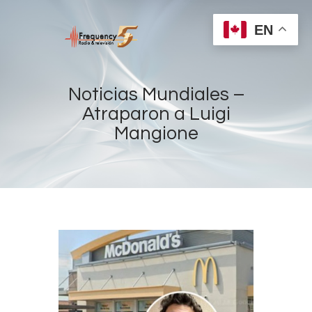
EN
Noticias Mundiales –
Atraparon a Luigi
Mangione
Home
Radios
Live
Shows
Sports
News
Events
Store