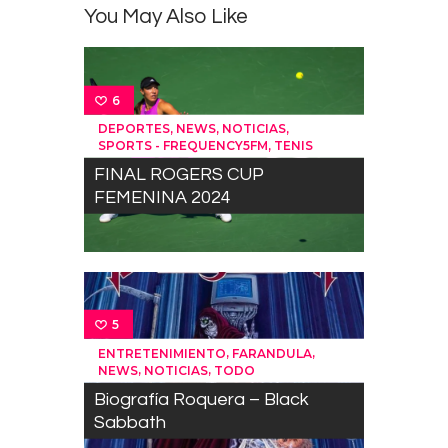
You May Also Like
6
,
,
,
DEPORTES
NEWS
NOTICIAS
,
SPORTS - FREQUENCY5FM
TENIS
FINAL ROGERS CUP
FEMENINA 2024
5
,
,
ENTRETENIMIENTO
FARANDULA
,
,
NEWS
NOTICIAS
TODO
Biografía Roquera – Black
Sabbath