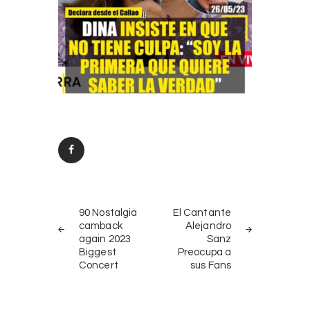
Post
PREV
NEXT
navigation
90 Nostalgia
El Cantante
POST
POST
camback
Alejandro
again 2023
Sanz
Biggest
Preocupa a
Concert
sus Fans