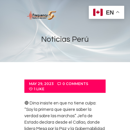
EN
Noticias Perú
Home
Radios
Live
MAY 29, 2023
0
COMMENTS
Shows
1
LIKE
Sports
🔴 Dina insiste en que no tiene culpa:
News
“Soy la primera que quiere saber la
Events
verdad sobre las marchas”. Jefa de
Estado declara desde el Callao, donde
Store
lidera Mesa por la Paz y la Gobernabilidad