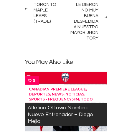
PREV
NEXT
navigation
TORONTO
LE DIERON
POST
POST
MAPLE
NO MUY
LEAFS
BUENA
(TRADE)
DESPEDIDA
A NUESTRO
MAYOR JHON
TORY
You May Also Like
5
,
CANADIAN PREMIERE LEAGUE
,
,
,
DEPORTES
NEWS
NOTICIAS
,
SPORTS - FREQUENCY5FM
TODO
Atlético Ottawa Nombra
Nuevo Entrenador – Diego
Mejia