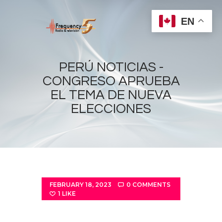
EN
PERÚ NOTICIAS -
CONGRESO APRUEBA
EL TEMA DE NUEVA
Home
ELECCIONES
Radios
Live
Shows
Sports
News
FEBRUARY 18, 2023
0
COMMENTS
1
LIKE
Events
Store