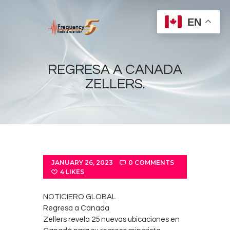
EN
REGRESA A CANADA
ZELLERS.
Home
Radios
Live
Shows
JANUARY 26, 2023
0
COMMENTS
Sports
4
LIKES
News
NOTICIERO GLOBAL
Events
Regresa a Canada
Zellers revela 25 nuevas ubicaciones en
Store