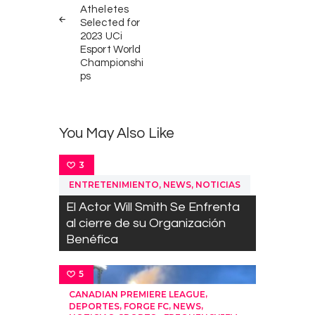
Atheletes
Selected for
2023 UCi
Esport World
Championshi
ps
You May Also Like
3
,
,
ENTRETENIMIENTO
NEWS
NOTICIAS
El Actor Will Smith Se Enfrenta
al cierre de su Organización
Benéfica
5
,
CANADIAN PREMIERE LEAGUE
,
,
,
DEPORTES
FORGE FC
NEWS