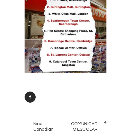
Post
PREV
NEXT
navigation
Nine
COMUNICAD
POST
POST
Canadian
O ESCOLAR