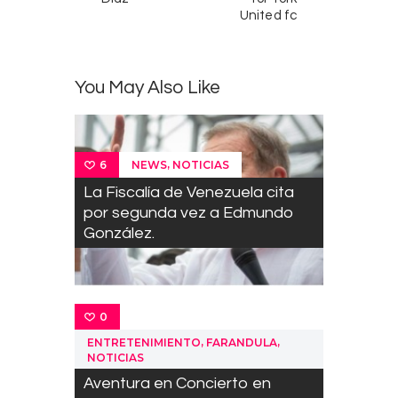
United fc
You May Also Like
,
NEWS
NOTICIAS
6
La Fiscalía de Venezuela cita
por segunda vez a Edmundo
González.
0
,
,
ENTRETENIMIENTO
FARANDULA
NOTICIAS
Aventura en Concierto en