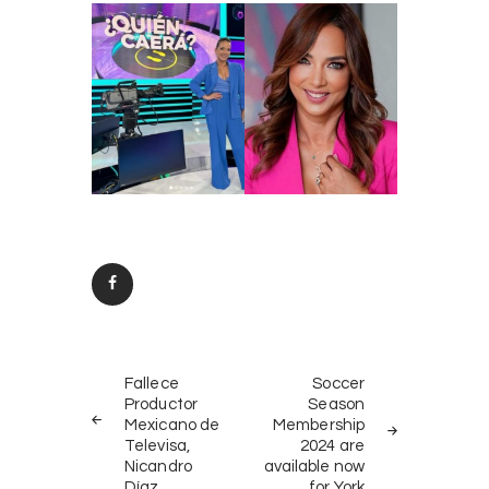
Post
PREV
NEXT
navigation
Fallece
Soccer
POST
POST
Productor
Season
Mexicano de
Membership
Televisa,
2024 are
Nicandro
available now
Díaz
for York