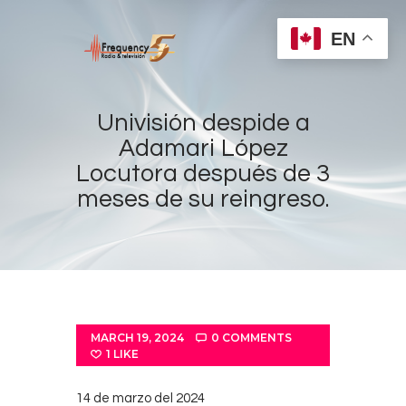
EN
Univisión despide a
Adamari López
Locutora después de 3
Home
meses de su reingreso.
Radios
Live
Shows
Sports
News
MARCH 19, 2024
0
COMMENTS
1
LIKE
Events
Store
14 de marzo del 2024