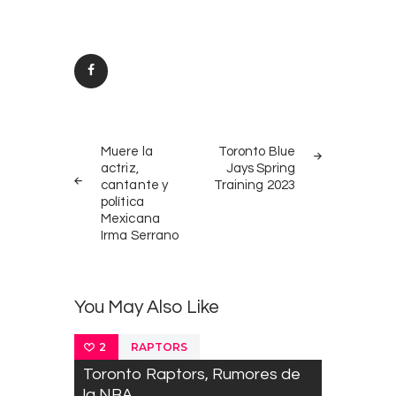
Post
PREV
NEXT
navigation
Muere la
Toronto Blue
POST
POST
actriz,
Jays Spring
cantante y
Training 2023
política
Mexicana
Irma Serrano
You May Also Like
RAPTORS
2
Toronto Raptors, Rumores de
la NBA