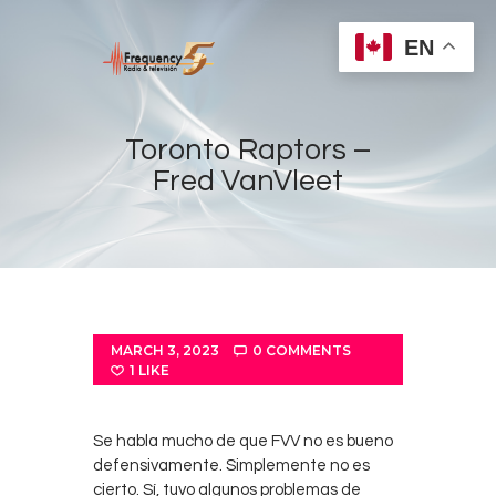
EN
Toronto Raptors –
Fred VanVleet
Home
Radios
Live
Shows
MARCH 3, 2023
0
COMMENTS
Sports
1
LIKE
News
Events
Se habla mucho de que FVV no es bueno
defensivamente. Simplemente no es
Store
cierto. Sí, tuvo algunos problemas de