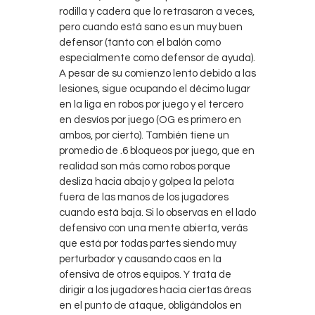
Contacts
rodilla y cadera que lo retrasaron a veces,
pero cuando está sano es un muy buen
Cine
defensor (tanto con el balón como
especialmente como defensor de ayuda).
A pesar de su comienzo lento debido a las
lesiones, sigue ocupando el décimo lugar
en la liga en robos por juego y el tercero
en desvíos por juego (OG es primero en
ambos, por cierto). También tiene un
promedio de .6 bloqueos por juego, que en
realidad son más como robos porque
desliza hacia abajo y golpea la pelota
fuera de las manos de los jugadores
cuando está baja. Si lo observas en el lado
defensivo con una mente abierta, verás
que está por todas partes siendo muy
perturbador y causando caos en la
ofensiva de otros equipos. Y trata de
dirigir a los jugadores hacia ciertas áreas
en el punto de ataque, obligándolos en