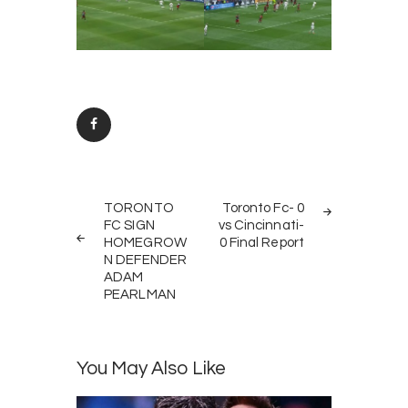
Post
PREV
NEXT
navigation
TORONTO
Toronto Fc- 0
POST
POST
FC SIGN
vs Cincinnati-
HOMEGROW
0 Final Report
N DEFENDER
ADAM
PEARLMAN
You May Also Like