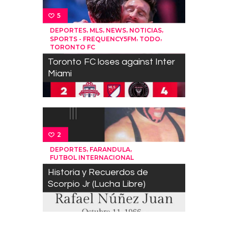
5
,
,
,
,
DEPORTES
MLS
NEWS
NOTICIAS
,
,
SPORTS - FREQUENCY5FM
TODO
TORONTO FC
Toronto FC loses against Inter
Miami
2
,
,
DEPORTES
FARANDULA
FUTBOL INTERNACIONAL
Historia y Recuerdos de
Scorpio Jr (Lucha Libre)