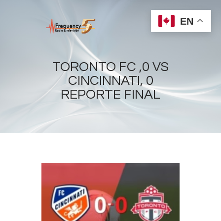
EN
TORONTO FC ,0 VS
CINCINNATI, 0
REPORTE FINAL
Home
Radios
Live
Shows
Sports
News
Events
Store