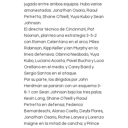
jugado entre ambos equipos. Hubo varios
amonestados: Jonathan Osorio, Raoul
Petretta, Shane O’Neill, Yuya Kubo y Sean
Johnson.
El director técnico de Cincinnati, Pat
Noonan, planteó una estrategia 3-5-2
con Roman Celentano en el arco; Miles
Robinson, Kipp Keller y Ian Murphy en la
línea defensiva; Obinna Nwobodo, Yuya
Kubo, Luciano Acosta, Pavel Bucha y Luca
Orellano en el medio; y Corey Baird y
Sergio Santos en el ataque.
Por su parte, los dirigidos por John
Herdman se pararon con un esquema 3-
6-1 con Sean Johnson bajo los tres palos;
Kevin Long, Shane O’Neill y Raoul
Petretta en defensa; Federico
Bernardeschi, Alonso Coello, Deybi Flores,
Jonathan Osorio, Richie Laryea y Lorenzo
Insigne en la mitad de cancha; y Prince