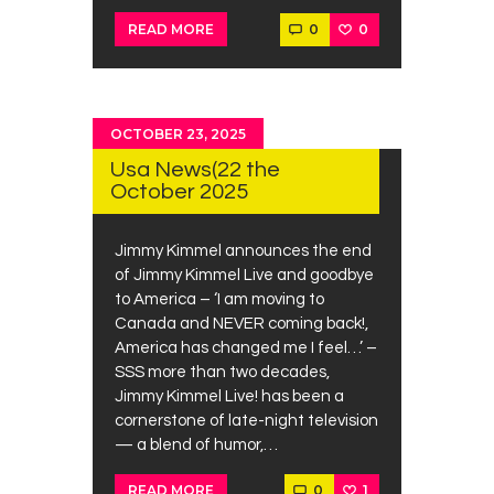
0
0
READ MORE
OCTOBER 23, 2025
Usa News(22 the
October 2025
Jimmy Kimmel announces the end
of Jimmy Kimmel Live and goodbye
to America – ‘I am moving to
Canada and NEVER coming back!,
America has changed me I feel…’ –
SSS more than two decades,
Jimmy Kimmel Live! has been a
cornerstone of late-night television
— a blend of humor,…
0
1
READ MORE