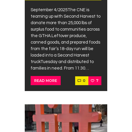
September 4/2025The CNE is
teaming up with Second Harvest to
donate more than 25,000 lbs of
surplus food to communities across
the GTHA.Leftover produce,
canned goods, and prepared foods
from the fair’s 18-day run will be
loaded into a Second Harvest
truckTuesday and distributed to
families in need. From 11:30…
0
7
READ MORE