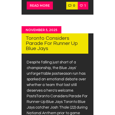
0
1
READ MORE
NOVEMBER 5, 2025
Toronto Considers
Parade For Runner Up
Blue Jays
Despite falling just short of a
championship, the Blue Jays'
unforgettable postseason run has
sparked an emotional debate over
whether a team that lost still
deserves a hero's welcome.
PostsToronto Considers Parade For
Runner-Up Blue Jays Toronto Blue
Jays catcher Josh Thole (22) during
National Anthem prior to game