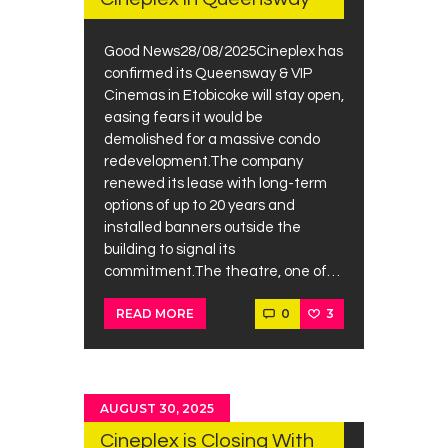
Good News28/08/2025Cineplex has
confirmed its Queensway & VIP
Cinemas in Etobicoke will stay open,
easing fears it would be
demolished for a massive condo
redevelopment.The company
renewed its lease with long-term
options of up to 20 years and
installed banners outside the
building to signal its
commitment.The theatre, one of…
0
3
READ MORE
AUGUST 30, 2025
Cineplex is Closing With