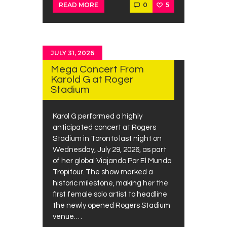
0
5
READ MORE
JULY 31, 2026
Mega Concert From
Karold G at Roger
Stadium
Karol G performed a highly
anticipated concert at Rogers
Stadium in Toronto last night on
Wednesday, July 29, 2026, as part
of her global Viajando Por El Mundo
Tropitour. The show marked a
historic milestone, making her the
first female solo artist to headline
the newly opened Rogers Stadium
venue.…