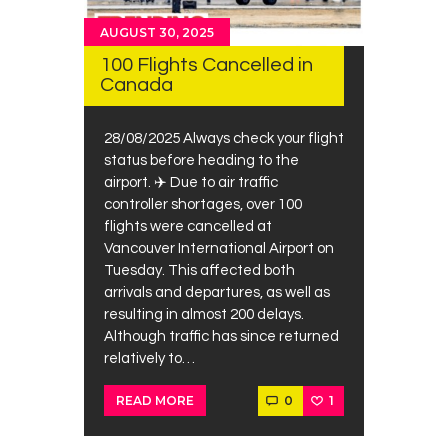
AUGUST 30, 2025
100 Flights Cancelled in
Canada
28/08/2025 Always check your flight
status before heading to the
airport. ✈️ Due to air traffic
controller shortages, over 100
flights were cancelled at
Vancouver International Airport on
Tuesday. This affected both
arrivals and departures, as well as
resulting in almost 200 delays.
Although traffic has since returned
relatively to…
0
1
READ MORE