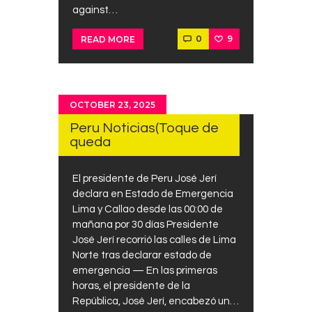
against…
0
9
READ MORE
OCTOBER 23, 2025
Peru Noticias(Toque de
queda
El presidente de Peru José Jerí
declara en Estado de Emergencia
Lima y Callao desde las 00:00 de
mañana por 30 días Presidente
José Jerí recorrió las calles de Lima
Norte tras declarar estado de
emergencia — En las primeras
horas, el presidente de la
República, José Jerí, encabezó un…