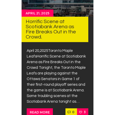
APRIL 21, 2025
Horrific Scene at
Scotiabank Arena as
Fire Breaks Out in the
Crowd.
April 20,2025Toronto Maple
LeafsHorrific Scene at Scotiabank
Arena as Fire Breaks Out in the
Crowd Tonight, the Toronto Maple
Leafs are playing against the
Ottawa Senators in Game 1 of
their first-round playoff series and
the game is at Scotiabank Arena.
Some troubling scenes at the
Scotiabank Arena tonight as…
0
3
READ MORE