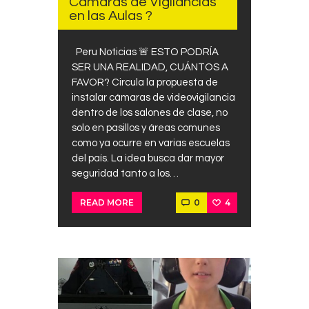
Camaras de Vigilancias
Contacts
en las Aulas ?
Cine
Peru Noticias 🚨 ESTO PODRÍA
SER UNA REALIDAD, CUÁNTOS A
FAVOR? Circula la propuesta de
instalar cámaras de videovigilancia
dentro de los salones de clase, no
solo en pasillos y áreas comunes
como ya ocurre en varias escuelas
del país. La idea busca dar mayor
seguridad tanto a los…
0
4
READ MORE