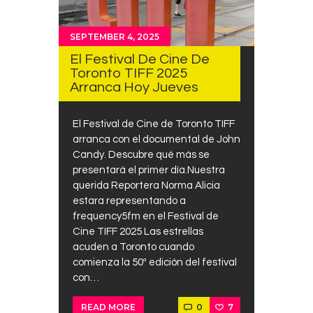
SEPTEMBER 4, 2025
El Festival De Cine De
Toronto TIFF 2025
Arranca Hoy Jueves
El Festival de Cine de Toronto TIFF
arranca con el documental de John
Candy. Descubre qué más se
presentará el primer día.Nuestra
querida Reportera Norma Alicia
estara representando a
frequency5fm en el Festival de
Cine TIFF 2025 Las estrellas
acuden a Toronto cuando
comienza la 50ª edición del festival
con…
0
7
READ MORE