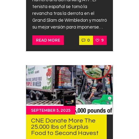
tenista español se tomó la
revancha tras la derrota en el
Grand Slam de Wimbledon y mostró
su mejor versión para imponerse…
0
9
READ MORE
SEPTEMBER 5, 2025
CNE Donate More The
25.000 Ibs of Surplus
Food to Second Havest