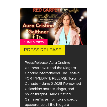
JUNE 5, 2025
PRESS RELEASE
Press Release: Aura Cristina
Geithner to Attend the Niagara
Canada International Film Festival
FOR IMMEDIATE RELEASE Toronto,
Canada – June 2, 2025 Renowned
Colombian actress, singer, and
philanthropist “Aura Cristina
Geithner” is set to make a special
appearance at the Niagara