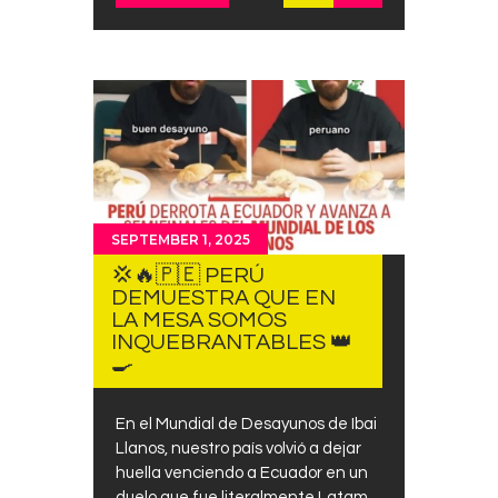
SEPTEMBER 1, 2025
💢🔥🇵🇪 PERÚ
DEMUESTRA QUE EN
LA MESA SOMOS
INQUEBRANTABLES 👑
🍳
En el Mundial de Desayunos de Ibai
Llanos, nuestro país volvió a dejar
huella venciendo a Ecuador en un
duelo que fue literalmente Latam