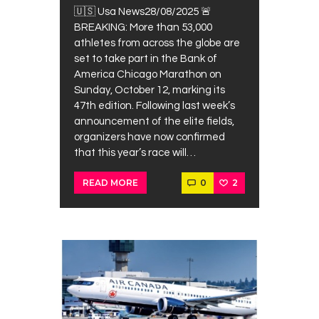
🇺🇸 Usa News28/08/2025 🚨
BREAKING: More than 53,000
athletes from across the globe are
set to take part in the Bank of
America Chicago Marathon on
Sunday, October 12, marking its
47th edition. Following last week’s
announcement of the elite fields,
organizers have now confirmed
that this year’s race will…
0
2
READ MORE