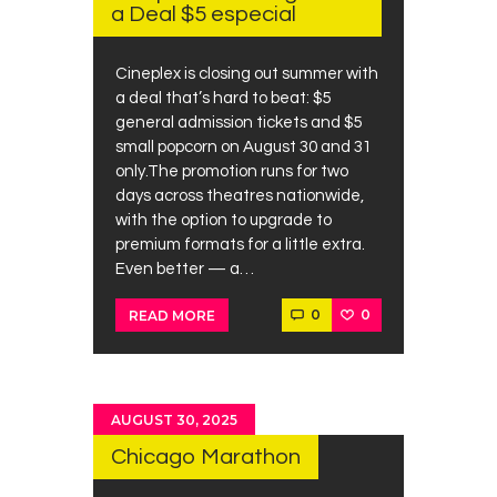
a Deal $5 especial
Cineplex is closing out summer with
a deal that’s hard to beat: $5
general admission tickets and $5
small popcorn on August 30 and 31
only.⁠The promotion runs for two
days across theatres nationwide,
with the option to upgrade to
premium formats for a little extra.
Even better — a…
0
0
READ MORE
AUGUST 30, 2025
Chicago Marathon