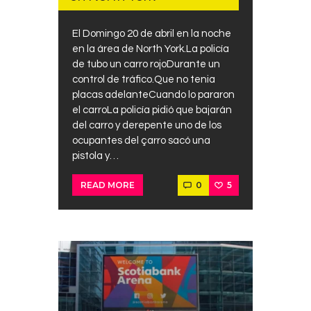
El Domingo 20 de abril en la noche
en la área de North York.La policía
de tubo un carro rojoDurante un
control de tráfico.Que no tenia
placas adelanteCuando lo pararon
el carroLa policía pidió que bajarán
del carro y derepente uno de los
ocupantes del çarro sacó una
pistola y…
0
5
READ MORE