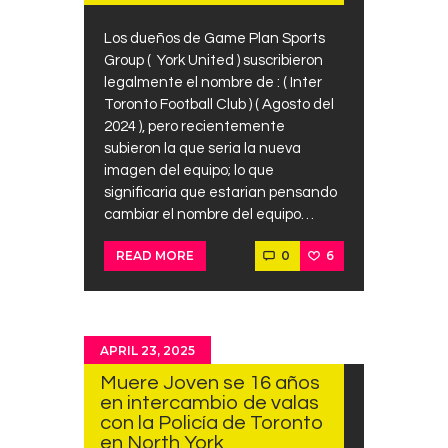
Los dueños de Game Plan Sports
Group ( York United ) suscribieron
legalmente el nombre de : ( Inter
Toronto Football Club ) ( Agosto del
2024 ), pero recientemente
subieron la que seria la nueva
imagen del equipo; lo que
significaria que estarian pensando
cambiar el nombre del equipo…
0
6
READ MORE
APRIL 23, 2025
Muere Joven se 16 años
en intercambio de valas
con la Policía de Toronto
en North York