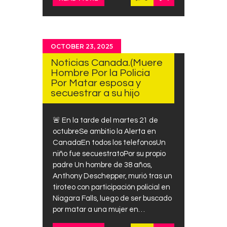
OCTOBER 23, 2025
Noticias Canada.(Muere
Hombre Por la Policia
Por Matar esposa y
secuestrar a su hijo
🚨 En la tarde del martes 21 de
octubreSe ambitio la Alerta en
CanadaEn todos los telefonosUn
niño fue secuestratoPor su propio
padre Un hombre de 38 años,
Anthony Deschepper, murió tras un
tiroteo con participación policial en
Niagara Falls, luego de ser buscado
por matar a una mujer en…