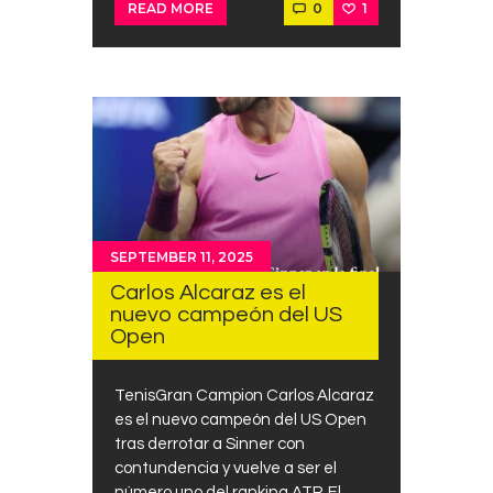
0
1
READ MORE
SEPTEMBER 11, 2025
Carlos Alcaraz es el
nuevo campeón del US
Open
TenisGran Campion Carlos Alcaraz
es el nuevo campeón del US Open
tras derrotar a Sinner con
contundencia y vuelve a ser el
número uno del ranking ATP. El