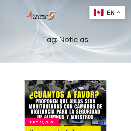
EN
Tag: Noticias
Home
Radios
Live
Shows
Sports
News
Events
JULY 31, 2026
Store