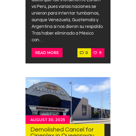
vs Perú, pues varias naciones se
unieron para intentar tumbarnos,
aunque Venezuela, Guatemala y
Argentina sí nos dieron su respaldo.
Tras haber eliminado a México
con…
0
9
READ MORE
AUGUST 30, 2025
Demolished Cancel for
Cineplex in Queensway