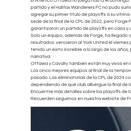
El Atlético Ottawa no juega hasta el domingo
partido y el Halifax Wanderers FC no pudo sum
agregar su primer título de playoffs a su vitr
sede de la final de la CPL de 2022, pero Forge
garantizaron un partido de playoffs en casa y u
Solo un equipo, además de Forge, ha llegado a 
resultados: vencieron al York United el vierne
tenido un éxito increíble a lo largo de los año
narrativa.
Ottawa y Cavalry también están muy vivos en l
Los cinco mejores equipos al final de la tempo
pasado. Las eliminatorias de la CPL de 2024 c
dependiendo de qué club albergue la final de l
Encuentre más detalles sobre los playoffs de l
Recuerden seguirnos en nuestra website de 