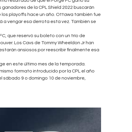
omo resultado de que el Forge FC ganó su
os ganadores de la CPL Shield 2022 buscarán
e los playoffs hace un año. Ottawa también fue
drá a vengar esa derrota esta vez. También se
FC, que reservó su boleto con un trío de
ancouver. Los Cavs de Tommy Wheeldon Jr han
 estarán ansiosos por reescribir finalmente esa
rge en este último mes de la temporada.
 mismo formato introducido por la CPL el año
 el sábado 9 o domingo 10 de noviembre,