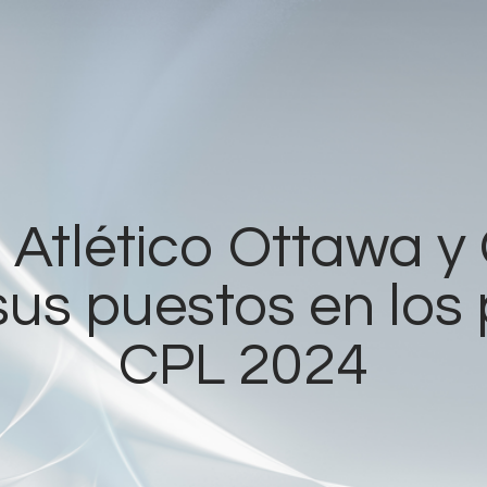
Home
Radios
Live
Shows
 Atlético Ottawa y
Sports
us puestos en los p
News
CPL 2024
Events
Store