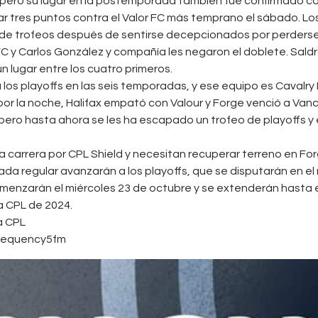
, pero su lugar en la postemporada también fue confirmado c
ar tres puntos contra el Valor FC más temprano el sábado. L
ina de trofeos después de sentirse decepcionados por perders
 FC y Carlos González y compañía les negaron el doblete. Sal
n lugar entre los cuatro primeros.
los playoffs en las seis temporadas, y ese equipo es Cavalry 
s por la noche, Halifax empató con Valour y Forge venció a V
s, pero hasta ahora se les ha escapado un trofeo de playoffs y
a carrera por CPL Shield y necesitan recuperar terreno en Fo
rada regular avanzarán a los playoffs, que se disputarán en el
omenzarán el miércoles 23 de octubre y se extenderán hasta
a CPL de 2024.
a CPL
Frequency5fm