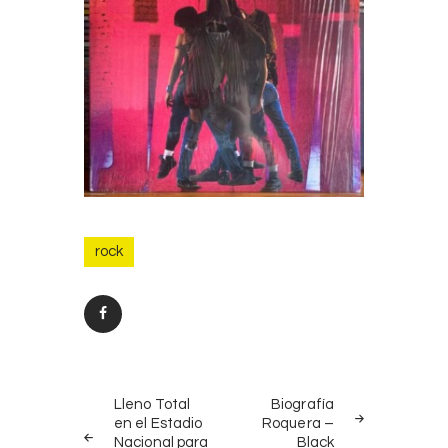
rock
Post
PREV
NEXT
navigation
Lleno Total
Biografía
POST
POST
en el Estadio
Roquera –
Nacional para
Black