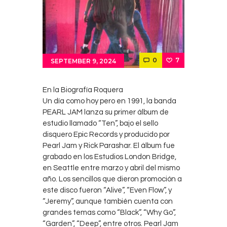
Contacts
Cine
0
7
SEPTEMBER 9, 2024
En la Biografía Roquera
Un día como hoy pero en 1991, la banda
PEARL JAM lanza su primer álbum de
estudio llamado “Ten”, bajo el sello
disquero Epic Records y producido por
Pearl Jam y Rick Parashar. El álbum fue
grabado en los Estudios London Bridge,
en Seattle entre marzo y abril del mismo
año. Los sencillos que dieron promoción a
este disco fueron “Alive”, “Even Flow”, y
“Jeremy”, aunque también cuenta con
grandes temas como “Black”, “Why Go”,
“Garden”, “Deep”, entre otros. Pearl Jam