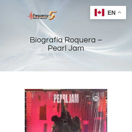
EN
Biografía Roquera –
Pearl Jam
Home
Radios
Live
Shows
Sports
News
Events
Store