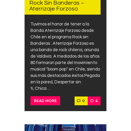
Rock Sin Banderas –
Aterrizaje Forzoso
Tuvimos el honor de tener a la
Banda Aterrizaje Forzoso desde
Chile en el programa Rock sin
Banderas . Aterrizaje Forzoso es
una banda de rock chilena, oriunda
de Valdivia. A mediados de los años
80 formaron parte del movimiento
musical "boom pop" en Chile, siendo
sus más destacados éxitos Pegada
en la pared, Despertar sin
ti, Chica…
0
4
READ MORE