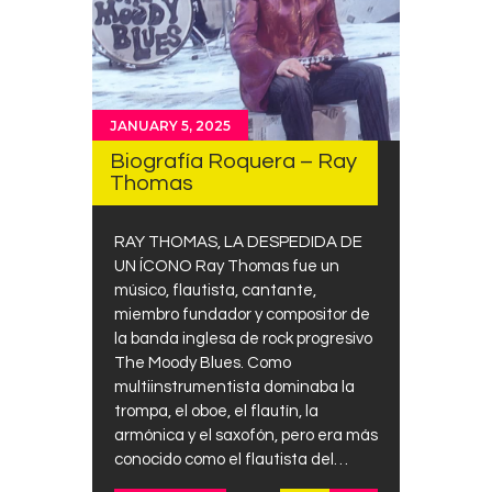
JANUARY 5, 2025
Biografía Roquera – Ray
Thomas
RAY THOMAS, LA DESPEDIDA DE
UN ÍCONO Ray Thomas fue un
músico, flautista, cantante,
miembro fundador y compositor de
la banda inglesa de rock progresivo
The Moody Blues. Como
multiinstrumentista dominaba la
trompa, el oboe, el flautín, la
armónica y el saxofón, pero era más
conocido como el flautista del…