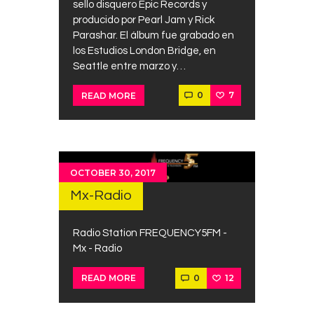
sello disquero Epic Records y
producido por Pearl Jam y Rick
Parashar. El álbum fue grabado en
los Estudios London Bridge, en
Seattle entre marzo y…
0
7
READ MORE
OCTOBER 30, 2017
Mx-Radio
Radio Station FREQUENCY5FM -
Mx - Radio
0
12
READ MORE