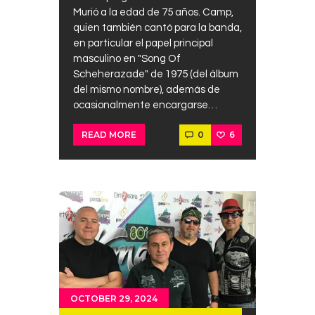
Murió a la edad de 75 años. Camp,
quien también cantó para la banda,
en particular el papel principal
masculino en "Song Of
Scheherazade" de 1975 (del álbum
del mismo nombre), además de
ocasionalmente encargarse…
0
6
READ MORE
OCTOBER 29, 2024