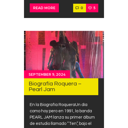
0
5
READ MORE
SEPTEMBER 9, 2024
Biografía Roquera –
Pearl Jam
En la Biografía RoqueraUn día
como hoy pero en 1991, la banda
PEARL JAM lanza su primer álbum
de estudio llamado “Ten”, bajo el