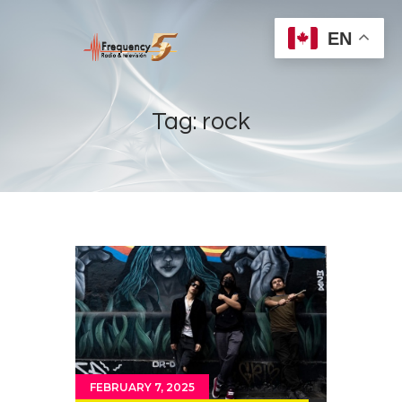
EN
Tag: rock
Home
Radios
Live
Shows
Sports
News
Events
Store
FEBRUARY 7, 2025