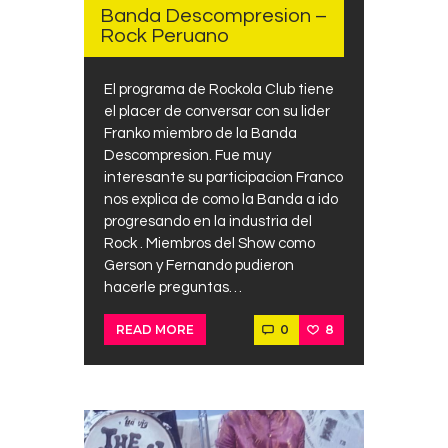
Banda Descompresion –
Contacts
Rock Peruano
Cine
El programa de Rockola Club tiene
el placer de conversar con su lider
Franko miembro de la Banda
Descompresion. Fue muy
interesante su participacion Franco
nos explica de como la Banda a ido
progresando en la industria del
Rock . Miembros del Show como
Gerson y Fernando pudieron
hacerle preguntas…
0
8
READ MORE