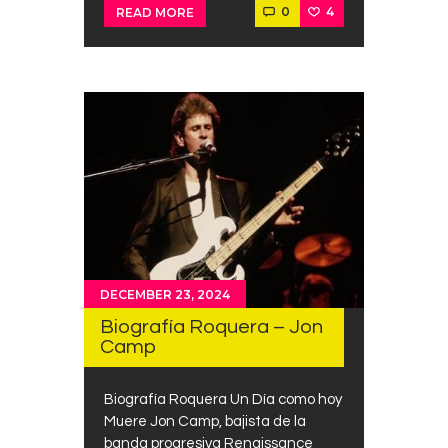
0
4
READ MORE
DECEMBER 23, 2024
Biografía Roquera – Jon
Camp
Biografía Roquera Un Día como hoy
Muere Jon Camp, bajista de la
banda progresiva Renaissance