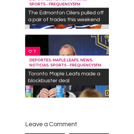
SPORTS - FREQUENCY5FM
The Edmonton Oilers pulled off
a pair of trades this weekend
7
,
,
,
DEPORTES
MAPLE LEAFS
NEWS
,
NOTICIAS
SPORTS - FREQUENCY5FM
Toronto Maple Leafs made a
blockbuster deal
Leave a Comment