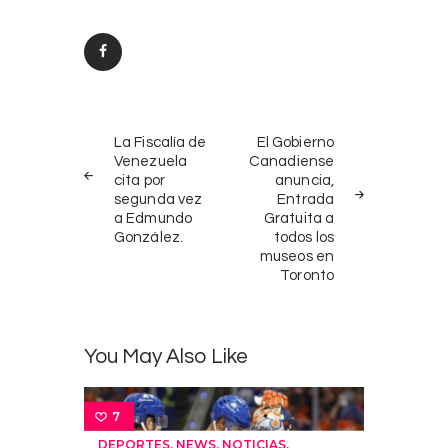
Post
PREV
NEXT
navigation
La Fiscalía de
El Gobierno
POST
POST
Venezuela
Canadiense
cita por
anuncia,
segunda vez
Entrada
a Edmundo
Gratuita a
González.
todos los
museos en
Toronto
You May Also Like
7
,
,
,
DEPORTES
NEWS
NOTICIAS