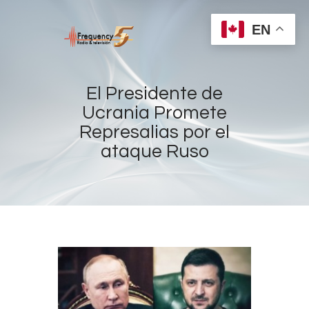
EN
El Presidente de
Ucrania Promete
Represalias por el
Home
ataque Ruso
Radios
Live
Shows
Sports
News
Events
Store