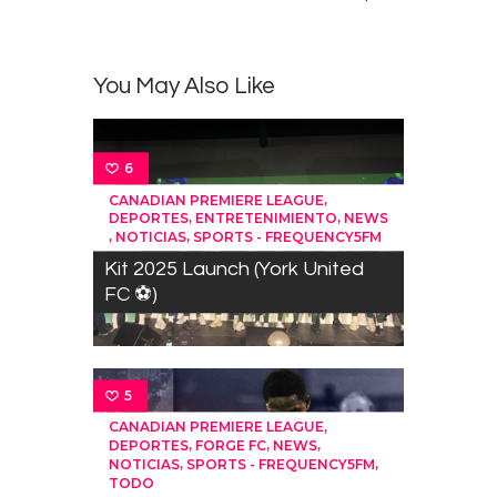
You May Also Like
6
,
CANADIAN PREMIERE LEAGUE
,
,
DEPORTES
ENTRETENIMIENTO
NEWS
,
,
NOTICIAS
SPORTS - FREQUENCY5FM
Kit 2025 Launch (York United
FC ⚽)
5
,
CANADIAN PREMIERE LEAGUE
,
,
,
DEPORTES
FORGE FC
NEWS
,
,
NOTICIAS
SPORTS - FREQUENCY5FM
TODO