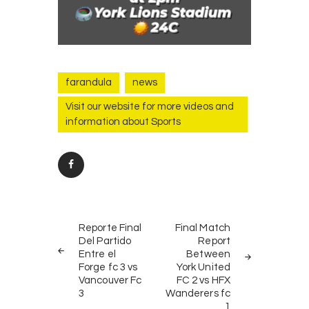
farandula
news
Visit our website for more videos and
information about Sports
Post
PREV
NEXT
navigation
Reporte Final
Final Match
POST
POST
Del Partido
Report
Entre el
Between
Forge fc 3 vs
York United
Vancouver Fc
FC 2 vs HFX
3
Wanderers fc
1