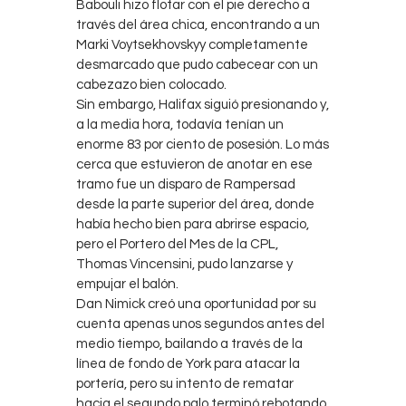
Babouli hizo flotar con el pie derecho a
través del área chica, encontrando a un
Marki Voytsekhovskyy completamente
desmarcado que pudo cabecear con un
cabezazo bien colocado.
Sin embargo, Halifax siguió presionando y,
a la media hora, todavía tenían un
enorme 83 por ciento de posesión. Lo más
cerca que estuvieron de anotar en ese
tramo fue un disparo de Rampersad
desde la parte superior del área, donde
había hecho bien para abrirse espacio,
pero el Portero del Mes de la CPL,
Thomas Vincensini, pudo lanzarse y
empujar el balón.
Dan Nimick creó una oportunidad por su
cuenta apenas unos segundos antes del
medio tiempo, bailando a través de la
línea de fondo de York para atacar la
portería, pero su intento de rematar
hacia el segundo palo terminó rebotando