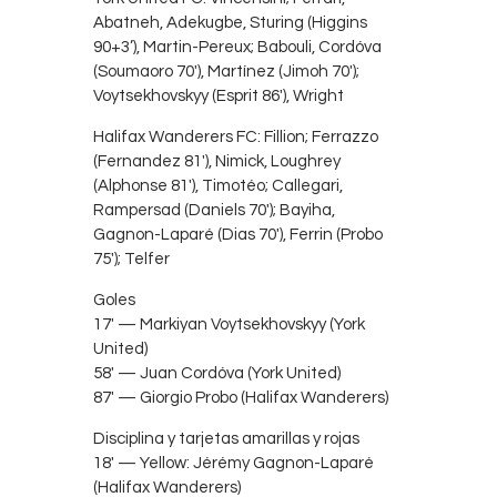
Abatneh, Adekugbe, Sturing (Higgins
90+3’), Martin-Pereux; Babouli, Cordóva
(Soumaoro 70′), Martínez (Jimoh 70′);
Voytsekhovskyy (Esprit 86′), Wright
Halifax Wanderers FC: Fillion; Ferrazzo
(Fernandez 81′), Nimick, Loughrey
(Alphonse 81′), Timotéo; Callegari,
Rampersad (Daniels 70′); Bayiha,
Gagnon-Laparé (Dias 70′), Ferrin (Probo
75′); Telfer
Goles
17′ — Markiyan Voytsekhovskyy (York
United)
58′ — Juan Cordóva (York United)
87′ — Giorgio Probo (Halifax Wanderers)
Disciplina y tarjetas amarillas y rojas
18′ — Yellow: Jérémy Gagnon-Laparé
(Halifax Wanderers)