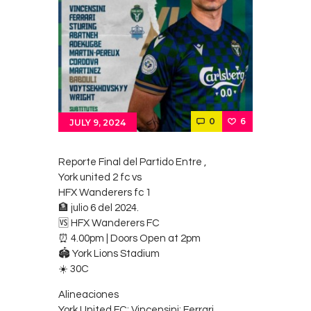
Contacts
Cine
0
6
JULY 9, 2024
Reporte Final del Partido Entre ,
York united 2 fc vs
HFX Wanderers fc 1
🏦 julio 6 del 2024.
🆚 HFX Wanderers FC
⏰ 4.00pm | Doors Open at 2pm
🏟️ York Lions Stadium
☀️ 30C
Alineaciones
York United FC: Vincensini; Ferrari,