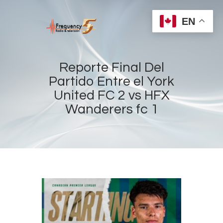
EN
Reporte Final Del
Partido Entre el York
United FC 2 vs HFX
Home
Wanderers fc 1
Radios
Live
Shows
Sports
News
Events
Store