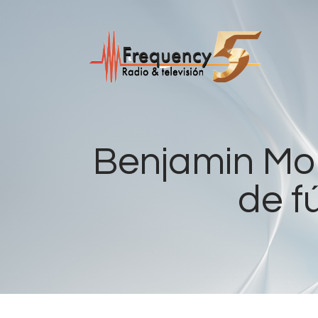
Benjamin Mor
de f