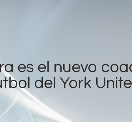
Home
Radios
Live
Shows
a es el nuevo coa
Sports
útbol del York Unit
News
Events
Store