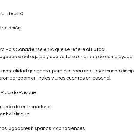
k United FC
trataciòn.
o Pais Canadiense en lo que se refiere al Fútbol.
ugadores del equipo y que ya tenía una idea de como ayudar 
 mentalidad ganadora ,pero eso requiere tener mucha discipl
on por zoom en inglés y unas cuantas en español.
r Ricardo Pasquel
 grande de entrenadores
ador bilingue.
chos jugadores hispanos Y canadiences