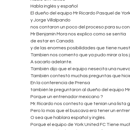
Habla inglés y español
El dueño del equipo Mr Ricardo Pasquel de Yor
y Jorge Villalpando
nos contaron un poco del proceso para su con
Mr Benjamín Mora nos explico como se sentía
de estar en Canadá.
y de las enormes posibilidades que tiene nuestr
Tambien nos comento que ya pudo mirar a los j
A sacarlo adelante.
También dijo que el equipo nesecita una nueva
También contestó muchas preguntas que hicier
En la conferencia de Prensa
también le preguntaron al dueño del equipo M
Porque un entrenador mexicano ?
Mr. Ricardo nos contesto que tenían una lista
Pero lo mas que el buscava era tener un entren
O sea que hablara español y inglés.
Porqué el equipo de York United FC Tiene mu