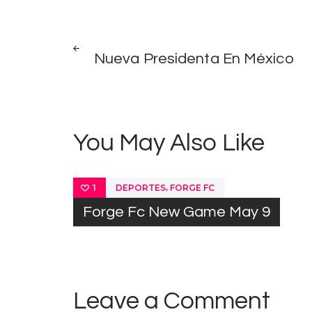
Post
PREV
POST
Nueva Presidenta En México
navigation
You May Also Like
,
DEPORTES
FORGE FC
1
Forge Fc New Game May 9
Leave a Comment