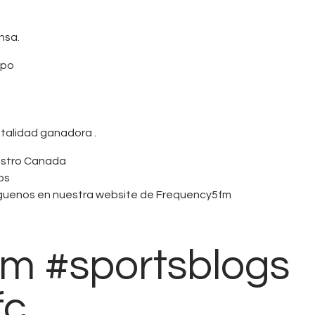
nsa.
ipo
talidad ganadora .
uestro Canada
os
siguenos en nuestra website de Frequency5fm
m #sportsblogs
fc