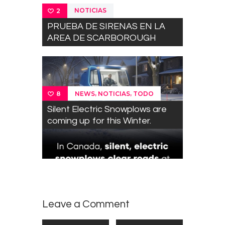
NOTICIAS
2
PRUEBA DE SIRENAS EN LA
AREA DE SCARBOROUGH
,
,
NEWS
NOTICIAS
TODO
8
Silent Electric Snowplows are
coming up for this Winter.
Leave a Comment