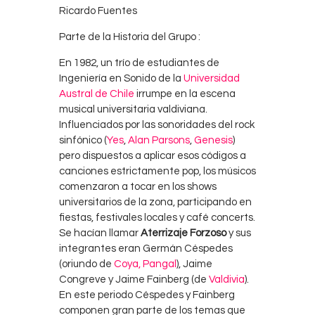
Ricardo Fuentes
Parte de la Historia del Grupo :
En 1982, un trío de estudiantes de
Ingeniería en Sonido de la
Universidad
Austral de Chile
irrumpe en la escena
musical universitaria valdiviana.
Influenciados por las sonoridades del rock
sinfónico (
Yes
,
Alan Parsons
,
Genesis
)
pero dispuestos a aplicar esos códigos a
canciones estrictamente pop, los músicos
comenzaron a tocar en los shows
universitarios de la zona, participando en
fiestas, festivales locales y café concerts.
Se hacían llamar
Aterrizaje Forzoso
y sus
integrantes eran Germán Céspedes
(oriundo de
Coya, Pangal
), Jaime
Congreve y Jaime Fainberg (de
Valdivia
).
En este periodo Céspedes y Fainberg
componen gran parte de los temas que