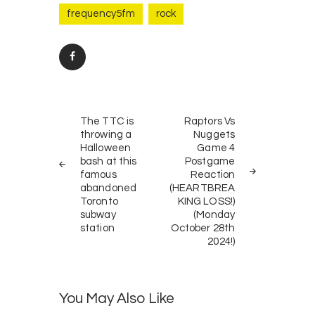
frequency5fm
rock
Post
PREV
NEXT
navigation
The TTC is
Raptors Vs
POST
POST
throwing a
Nuggets
Halloween
Game 4
bash at this
Postgame
famous
Reaction
abandoned
(HEARTBREA
Toronto
KING LOSS!)
subway
(Monday
station
October 28th
2024!)
You May Also Like