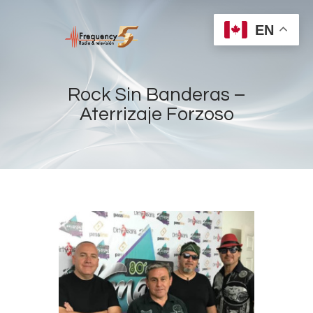
EN
Rock Sin Banderas –
Aterrizaje Forzoso
Home
Radios
Live
Shows
Sports
News
Events
Store