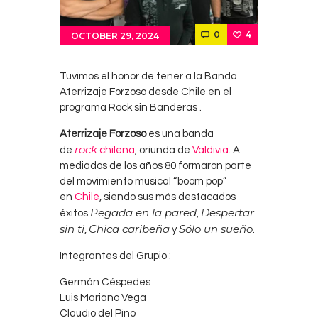
Contacts
0
4
Cine
OCTOBER 29, 2024
Tuvimos el honor de tener a la Banda
Aterrizaje Forzoso desde Chile en el
programa Rock sin Banderas .
Aterrizaje Forzoso
es una banda
rock
de
chilena
, oriunda de
Valdivia
. A
mediados de los años 80 formaron parte
del movimiento musical “boom pop”
en
Chile
, siendo sus más destacados
Pegada en la pared
Despertar
éxitos
,
sin ti
Chica caribeña
Sólo un sueño
,
y
.
Integrantes del Grupio :
Germán Céspedes
Luis Mariano Vega
Claudio del Pino