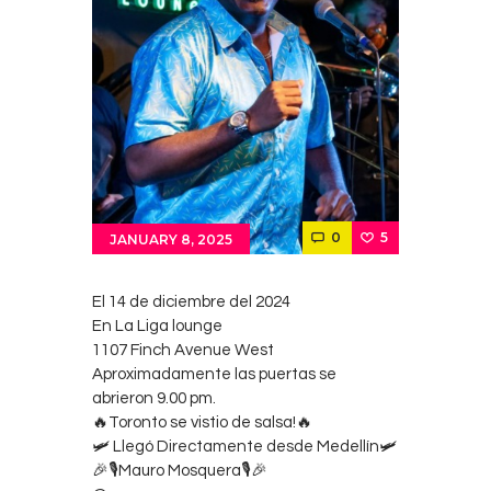
Contacts
Cine
0
5
JANUARY 8, 2025
El 14 de diciembre del 2024
En La Liga lounge
1107 Finch Avenue West
Aproximadamente las puertas se
abrieron 9.00 pm.
🔥Toronto se vistio de salsa!🔥
🛩 Llegó Directamente desde Medellín🛩
🎉🎙Mauro Mosquera🎙🎉