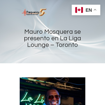
EN
Mauro Mosquera se
presento en La Liga
Lounge – Toronto
Home
Radios
Live
Shows
Sports
News
Events
Store