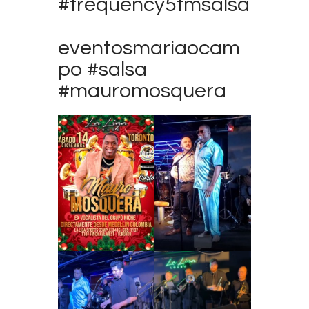
#frequency5fmsalsa
eventosmariaocam
po #salsa
#mauromosquera