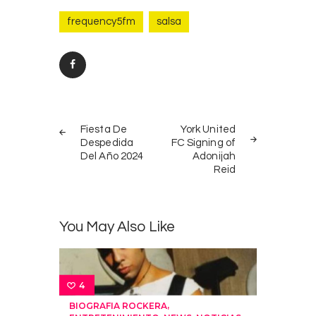
frequency5fm
salsa
Post
PREV
NEXT
navigation
Fiesta De
York United
POST
POST
Despedida
FC Signing of
Del Año 2024
Adonijah
Reid
You May Also Like
4
,
BIOGRAFIA ROCKERA