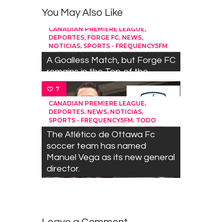
You May Also Like
7
,
CANADIAN PREMIERE LEAGUE
,
,
,
DEPORTES
FORGE FC
NEWS
,
NOTICIAS
SPORTS - FREQUENCY5FM
A Goalless Match, but Forge FC
remains in the Top of the
Canadian League
7
,
CANADIAN PREMIERE LEAGUE
,
,
,
DEPORTES
NEWS
NOTICIAS
,
SPORTS - FREQUENCY5FM
TODO
The Atlético de Ottawa Fc
soccer team has named
Manuel Vega as its new general
director.