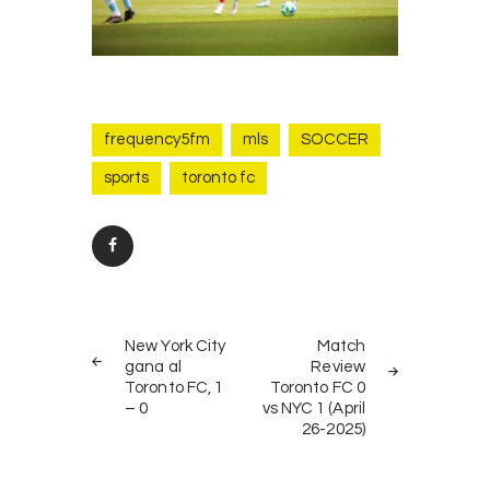
frequency5fm
mls
SOCCER
sports
toronto fc
Post
PREV
NEXT
navigation
New York City
Match
POST
POST
gana al
Review
Toronto FC, 1
Toronto FC 0
– 0
vs NYC 1 (April
26-2025)