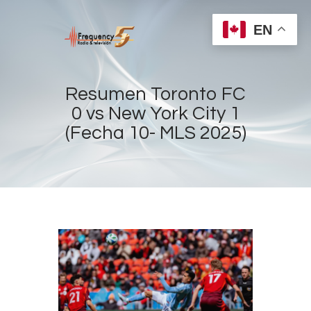
EN
Resumen Toronto FC
0 vs New York City 1
(Fecha 10- MLS 2025)
Home
Radios
Live
Shows
Sports
News
Events
Store